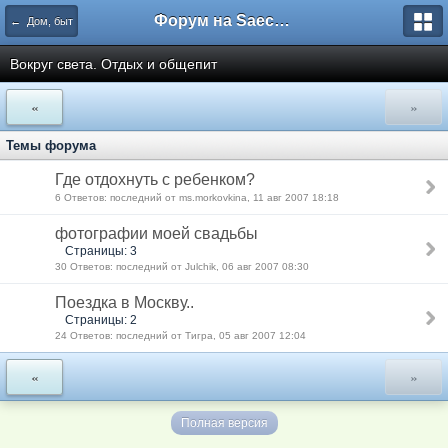
Форум на Saechka.Ru - энциклопедия домашнего уюта
← Дом, быт
Вокруг света. Отдых и общепит
«
»
Темы форума
Где отдохнуть с ребенком?
6 Ответов: последний от ms.morkovkina, 11 авг 2007 18:18
фотографии моей свадьбы
Страницы: 3
30 Ответов: последний от Julchik, 06 авг 2007 08:30
Поездка в Москву..
Страницы: 2
24 Ответов: последний от Тигра, 05 авг 2007 12:04
«
»
Полная версия