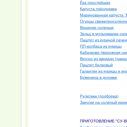
Ёка простейшая
Капуста трёхдневка
Маринованная капуста "
Огурцы свежепросоленны
Вешенки соленые
Зельц в мультиварке-ско
Паштет из куриной пече
ПП-колбаса из курицы
Кабачково-творожная на
Вкусно из авокадо (нама
Паштет белковый
Галантин из курицы и ин
Буженина в духовке
Рулетики (подборка)
Закуски на соленый крек
ПРИГОТОВЛЕНИЕ "СУ-ВИД