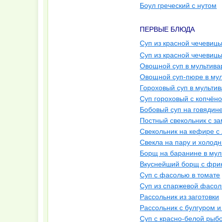
Боул греческий с нутом
ПЕРВЫЕ БЛЮДА
Суп из красной чечевицы
Суп из красной чечевицы
Овощной суп в мультива
Овощной суп-пюре в мул
Гороховый суп в мультив
Суп гороховый с копчёно
Бобовый суп на говядин
Постный свекольник с з
Свекольник на кефире с
Свекла на пару и холод
Борщ на баранине в мул
Вкуснейший борщ с фри
Суп с фасолью в томате
Суп из спаржевой фасол
Рассольник из заготовки
Рассольник с булгуром и
Суп с красно-белой рыб