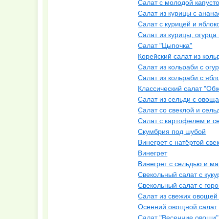
Салат с молодой капуст
Салат из курицы с анан
Салат с курицей и яблок
Салат из курицы, огурца
Салат "Цыпочка"
Корейский салат из коль
Салат из кольраби с огу
Салат из кольраби с яб
Классический салат "Об
Салат из сельди с овощ
Салат со свеклой и сель
Салат с картофелем и с
Скумбрия под шубой
Винегрет с натёртой све
Винегрет
Винегрет с сельдью и м
Свекольный салат с куку
Свекольный салат с гор
Салат из свежих овощей
Осенний овощной салат
Салат "Весенние овощи"