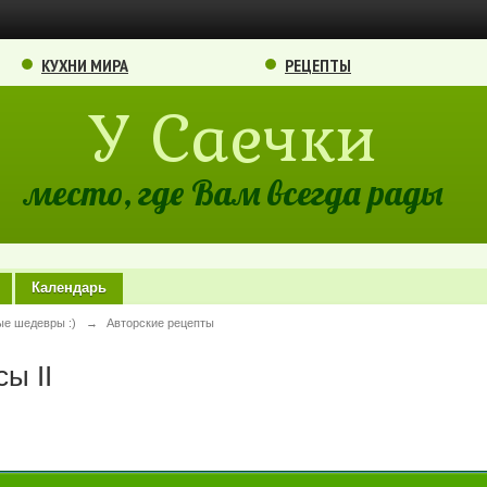
КУХНИ МИРА
РЕЦЕПТЫ
У Саечки
место, где Вам всегда рады
Календарь
ые шедевры :)
→
Авторские рецепты
ы II