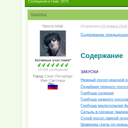
Сообщений в теме: 3070
Vasilisa
Просто НАШ
Отправлено
03 января 2018 
Содержание предыдуще
Содержание
Активные участники*
18 599 сообщений
ЗАКУСКИ
Город:
Санкт-Петербург
Нежный посол красной 
Имя: Светлана
Скумбрия пряного посола
Горбуша соленая
Горбуша нежного посол
Горбуша малосольная бы
Сельдь в горчице (вариа
Сухой посол свиной гру
Шаверма гриль по-дома