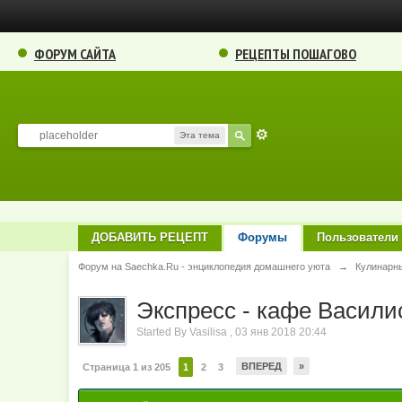
ФОРУМ САЙТА
РЕЦЕПТЫ ПОШАГОВО
Эта тема
ДОБАВИТЬ РЕЦЕПТ
Форумы
Пользователи
Форум на Saechka.Ru - энциклопедия домашнего уюта
→
Кулинарн
Экспресс - кафе Василис
Started By
Vasilisa
,
03 янв 2018 20:44
ВПЕРЕД
»
Страница 1 из 205
1
2
3