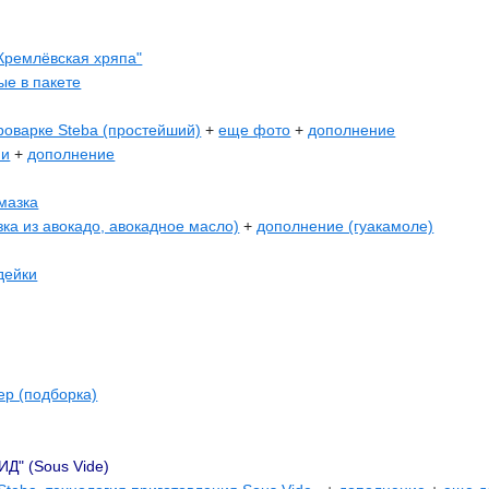
Кремлёвская хряпа"
е в пакете
роварке Steba (простейший)
+
еще фото
+
дополнение
ни
+
дополнение
мазка
зка из авокадо, авокадное масло)
+
дополнение (гуакамоле)
дейки
ер (подборка)
" (Sous Vide)