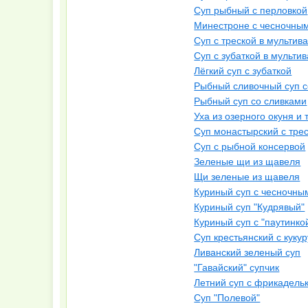
Суп рыбный с перловкой
Минестроне с чесночны
Суп с треской в мультив
Суп с зубаткой в мульти
Лёгкий суп с зубаткой
Рыбный сливочный суп с
Рыбный суп со сливками
Уха из озерного окуня и 
Суп монастырский с тре
Суп с рыбной консервой
Зеленые щи из щавеля
Щи зеленые из щавеля
Куриный суп с чесночны
Куриный суп "Кудрявый"
Куриный суп с "паутинко
Суп крестьянский с куку
Ливанский зеленый суп
"Гавайский" супчик
Летний суп с фрикадель
Суп "Полевой"