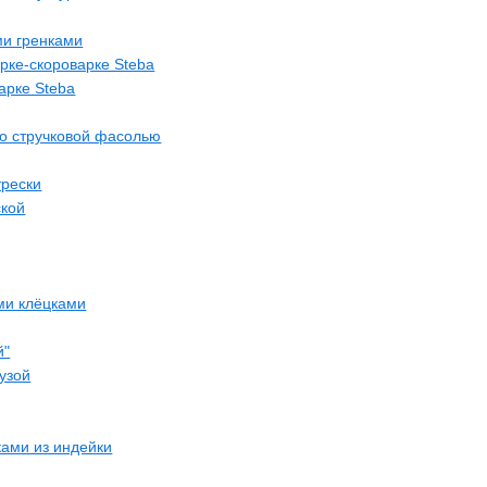
ми гренками
арке-скороварке Steba
варке Steba
о стручковой фасолью
трески
ской
ми клёцками
й"
рузой
ками из индейки