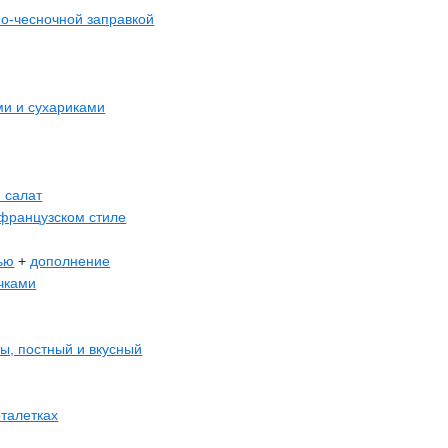
о-чесночной заправкой
и и сухариками
 салат
французском стиле
ью
+
дополнение
чками
ты, постный и вкусный
рталетках