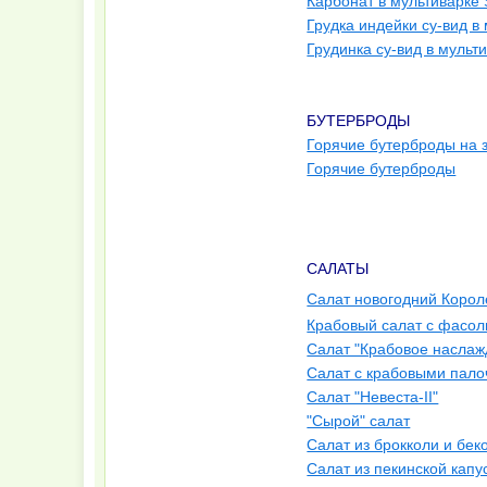
Карбонат в мультиварке 
Грудка индейки су-вид в
Грудинка су-вид в мульт
БУТЕРБРОДЫ
Горячие бутерброды на 
Горячие бутерброды
САЛАТЫ
Салат новогодний Корол
Крабовый салат с фасо
Салат "Крабовое наслаж
Салат с крабовыми пало
Салат "Невеста-II"
"Сырой" салат
Салат из брокколи и бек
Салат из пекинской капу