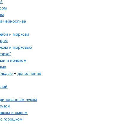
ой
асом
ом
 и чернослива
раби и моркови
рцом
локом и морковью
жорка"
ами и яблоком
дью
ельдью
+
дополнение
клой
аринованным луком
рузой
ошком и сыром
 с горошком