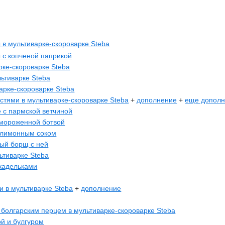
 в мультиварке-скороварке Steba
 с копченой паприкой
рке-скороварке Steba
ьтиварке Steba
арке-скороварке Steba
стями в мультиварке-скороварке Steba
+
дополнение
+
еще допол
е с пармской ветчиной
амороженной ботвой
 лимонным соком
ный борщ с ней
ьтиварке Steba
кадельками
и в мультиварке Steba
+
дополнение
 болгарским перцем в мультиварке-скороварке Steba
ой и булгуром