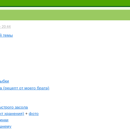
- 20:44
й темы
рыбки
 (рецепт от моего брата)
а
строго засола
нт хранения)
+
фото
динки
шнему