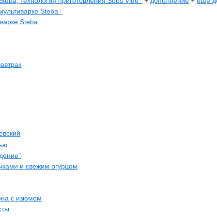
Steba, технология приготовления Sous Vide
+
дополнение
+
еще д
 мультиварке Steba
иварке Steba
завтрак
евский
лью
дение"
чками и свежим огурцом
она с изюмом
сты