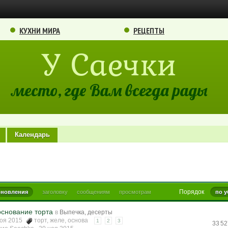
КУХНИ МИРА
РЕЦЕПТЫ
У Саечки
место, где Вам всегда рады
Календарь
Порядок
бновления
заголовку
сообщениям
просмотрам
по 
основание торта
в
Выпечка, десерты
ноя 2015
торт
,
желе
,
основа
1
2
3
33 5