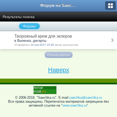
Форум на Saechka.Ru - энциклопедия домашнего уюта
Результаты поиска
Форумы
Творожный крем для эклеров
в Выпечка, десерты
Отправлено
16 ноя 2017 15:39
автор хулиганочка
Полная версия
Наверх
© 2006-2018, "Saechka.ru". E-mail:
saechka@saechka.ru
Все права защищены. Перепечатка материалов запрещена без
активной ссылки на "
www.saechka.ru
"