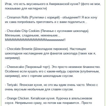
Итак, что есть вкусненького в Американской кухне? (фото не мои,
показываю для наглядности)
- Cinnamon Rolls (Рулетики с корицей) - объедение!!! Я все хочу
их сама попробовать приготовить и с вами поделиться...
- Chocolate Chip Cookies (Печенье с кусочками шоколада).
Мягенькие, сладенькие, нежненькие...
ММММММММММММММММмммммммм!!
- Chocolate Brownie (Шоколадное пирожное). Настоящее
шоколадное наслаждение для фанатов шоколада (таких как я,
например).
- Cheesecake (Творожный торт). Это просто неземное блаженство.
Особенно если кушать его с каким-нибудь сиропом (клубничным,
например), или с горячим шоколадным соусом.
- Teriyaki. Японская кухня, но это мы едим очень часто. Мяско с
очень вкусным необычным для славян соусом.
- Orange Chicken. Китайская кухня. Курочка в апельсиновом
соусе. Непривычно сразу, но потом как понравится.. Просто