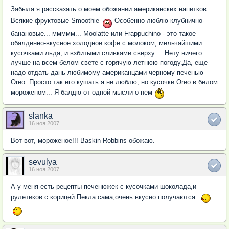
Забыла я рассказать о моем обожании американских напитков.
Всякие фруктовые Smoothie
Особенно люблю клубнично-
банановые... ммммм... Moolatte или Frappuchino - это такое
обалденно-вкусное холодное кофе с молоком, мельчайшими
кусочками льда, и взбитыми сливками сверху.... Нету ничего
лучше на всем белом свете с горячую летнюю погоду.Да, еще
надо отдать дань любимому американцами черному печенью
Oreo. Просто так его кушать я не люблю, но кусочки Oreo в белом
мороженом... Я балдю от одной мысли о нем
slanka
16 ноя 2007
Вот-вот, мороженое!!! Baskin Robbins обожаю.
sevulya
16 ноя 2007
А у меня есть рецепты печенюжек с кусочками шоколада,и
рулетиков с корицей.Пекла сама,очень вкусно получаются.