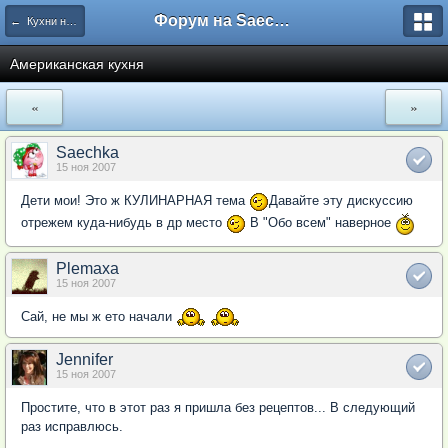
Форум на Saechka.Ru - энциклопедия домашнего уюта
← Кухни народов Мира
Американская кухня
«
»
Saechka
15 ноя 2007
Дети мои! Это ж КУЛИНАРНАЯ тема
Давайте эту дискуссию
отрежем куда-нибудь в др место
В "Обо всем" наверное
Plemaxa
15 ноя 2007
Сай, не мы ж ето начали
Jennifer
15 ноя 2007
Простите, что в этот раз я пришла без рецептов... В следующий
раз исправлюсь.