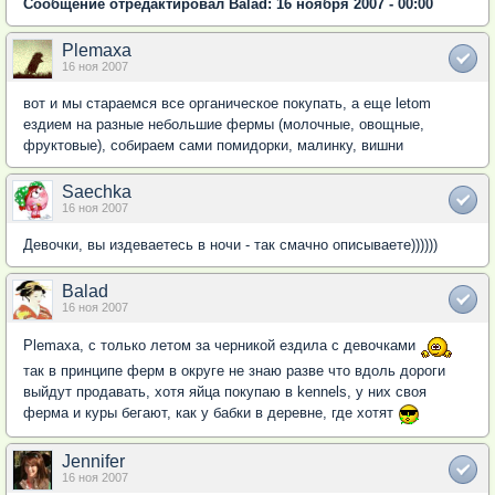
Сообщение отредактировал Balad: 16 ноября 2007 - 00:00
Plemaxa
16 ноя 2007
вот и мы стараемся все органическое покупать, а еще letom
ездиeм на разные небольшие фермы (молочные, овощные,
фруктовые), собираем сами помидорки, малинку, вишни
Saechka
16 ноя 2007
Девочки, вы издеваетесь в ночи - так смачно описываете))))))
Balad
16 ноя 2007
Plemaxa, с только летом за черникой ездила с девочками
так в принципе ферм в округе не знаю разве что вдоль дороги
выйдут продавать, хотя яйца покупаю в kennels, у них своя
ферма и куры бегают, как у бабки в деревне, где хотят
Jennifer
16 ноя 2007