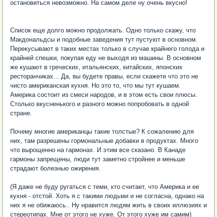
остановиться невозможно. На самом деле ну очень вкусно!
Список еще долго можно продолжать. Одно только скажу, что
Макдональдсы и подобные заведения тут пустуют в основном.
Перекусывают в таких местах только в случае крайнего голода и
крайней спешки, покупая еду не выходя из машины. В основном
же кушают в греческих, итальянских, китайских, японских
ресторанчиках... Да, вы будете правы, если скажете что это не
чисто американская кухня. Но это то, что мы тут кушаем.
Америка состоит из смеси народов, и в этом есть свои плюсы.
Столько вкусненького и разного можно попробовать в одной
стране.
Почему многие американцы такие толстые? К сожалению для
них, там разрешены гормональные добавки в продуктах. Много
что вырощенно на гармонах. И этим все сказано. В Канаде
гармоны запрещены, люди тут заметно стройнее и меньше
страдают болезнью ожирения.
(Я даже не буду ругаться с теми, кто считает, что Америка и ее
кухня - отстой. Хоть я с такими людьми и не согласна, однако на
них я не обижаюсь.. Ну нравится людям жить в своих иллюзиях и
стереотипах. Мне от этого не хуже. От этого хуже им самим)