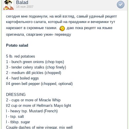
Balad
16 ноя 2007
сегодня мне подкинули, на мой взгляд, самый удачный рецепт
картофельного салата, который на праздники и вечеринки тут
нарезают в скромные тазики.
даю пока рецепт на языке
оригинала, сварганю ужин- переведу
Potato salad
5 lb. red potatoes
1 - bunch green onions (chop tops)
3 - tender celery stalks (chop finely)
2 - medium dill pickles (chopped)
4 - hard boiled eggs
l/4 green bell pepper (chopped, optional)
DRESSING
2 - cups or more of Miracle Whip
l/2 cup or more of Hellman's Mayo light
l - heavy tsp. Mustard (French)
l - tsp. salt
l - tblsp. sugar
Couple dashes of wine vinegar, mix well