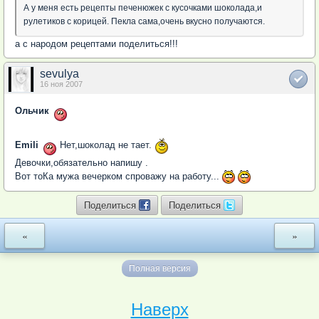
А у меня есть рецепты печенюжек с кусочками шоколада,и
рулетиков с корицей. Пекла сама,очень вкусно получаются.
а с народом рецептами поделиться!!!
sevulya
16 ноя 2007
Ольчик
Emili
Нет,шоколад не тает.
Девочки,обязательно напишу .
Вот тоКа мужа вечерком спроважу на работу...
Поделиться
Поделиться
«
»
Полная версия
Наверх