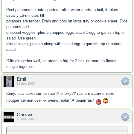
Peel potatoes cut into quarters, after water starts to boil, it takes
usually 15-minutes till
potatoes are tender. Drain and cool on large tray or cookie sheet. Dice
potatoes add
chopped veggies, plus 3-chopped eggs, save 1-egg to garnish top of
salad. Use green
sliced olives, paprika along with sliced egg to garnish top of potato
salad.
*Mix altogether well, let stand in frig for 2-hrs. or more so flavors
mingle together.
Emili
16 ноя 2007
Севуль..а шоколад не тает?Почему?У нас в магазине тоже
продается-мой сын их очень любит.А рецептик?
Ольчик
16 ноя 2007