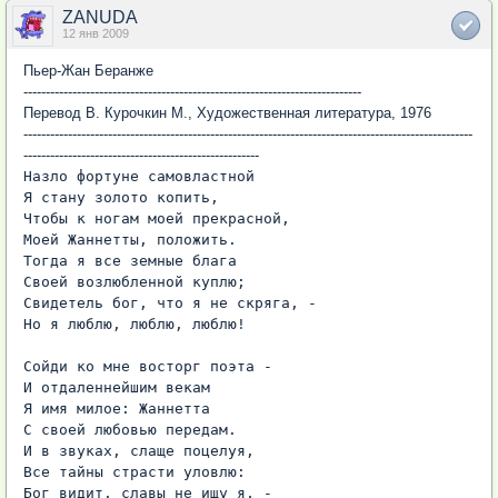
ZANUDA
12 янв 2009
Пьер-Жан Беранже
----------------------------------------------------------------------------
Перевод В. Курочкин М., Художественная литература, 1976
-----------------------------------------------------------------------------------------------------
-----------------------------------------------------
Назло фортуне самовластной

Я стану золото копить,

Чтобы к ногам моей прекрасной,

Моей Жаннетты, положить.

Тогда я все земные блага

Своей возлюбленной куплю;

Свидетель бог, что я не скряга, -

Но я люблю, люблю, люблю!

Сойди ко мне восторг поэта -

И отдаленнейшим векам

Я имя милое: Жаннетта

С своей любовью передам.

И в звуках, слаще поцелуя,

Все тайны страсти уловлю:

Бог видит, славы не ищу я, -
