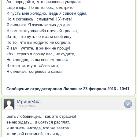
Ах
,
передайте
,
что принцесса умерла».
Еще вчера. Но не теперь
,
смотрите!
И пусть мне холодно
,
ведь я совсем одна,
Но я согреюсь
,
слышите!!! Учтите!
Я сильная. Я жизнь испью до дна.
Я вам скажу спасибо птичьей трелью,
За то
,
что путь по жизни свой ищу.
Но то
,
что вы
когда-то
не согрели,
Я вам
,
учтите
,
в жизни не прощу!
«
Ах
,
строго я прошу вас
,
не судите,
Но холодно
,
а вы совсем одна!».
В ответ скажу я: «Извините,
Я сильная
,
согреюсь и сама»
Сообщение отредактировал Люлюша: 23 февраля 2016 - 10:41
Ирише4ка
13 янв 2009
Быть любовницей… как это страшно!
вечно ждать… и бояться расплат.
и не знать никогда, что же завтра…
то ли рай неземной, то ли ад…