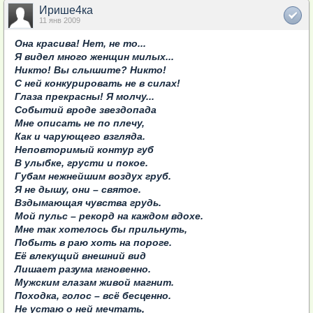
Ирише4ка
11 янв 2009
Она красива! Нет, не то...
Я видел много женщин милых...
Никто! Вы слышите? Никто!
С ней конкурировать не в силах!
Глаза прекрасны! Я молчу...
Событий вроде звездопада
Мне описать не по плечу,
Как и чарующего взгляда.
Неповторимый контур губ
В улыбке, грусти и покое.
Губам нежнейшим воздух груб.
Я не дышу, они – святое.
Вздымающая чувства грудь.
Мой пульс – рекорд на каждом вдохе.
Мне так хотелось бы прильнуть,
Побыть в раю хоть на пороге.
Её влекущий внешний вид
Лишает разума мгновенно.
Мужским глазам живой магнит.
Походка, голос – всё бесценно.
Не устаю о ней мечтать,