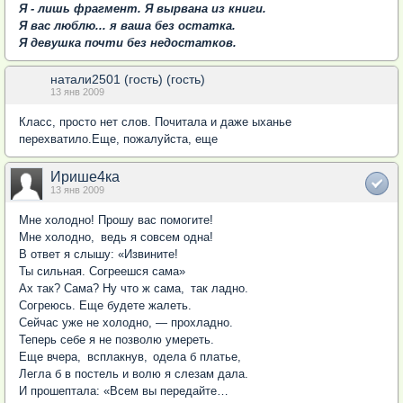
Я - лишь фрагмент. Я вырвана из книги.
Я вас люблю... я ваша без остатка.
Я девушка почти без недостатков.
натали2501 (гость) (гость)
13 янв 2009
Класс, просто нет слов. Почитала и даже ыханье
перехватило.Еще, пожалуйста, еще
Ирише4ка
13 янв 2009
Мне холодно! Прошу вас помогите!
Мне холодно
,
ведь я совсем одна!
В ответ я слышу: «Извините!
Ты сильная. Согреешся сама»
Ах так? Сама? Ну что ж сама
,
так ладно.
Согреюсь. Еще будете жалеть.
Сейчас уже не холодно, — прохладно.
Теперь себе я не позволю умереть.
Еще вчера
,
всплакнув
,
одела б платье,
Легла б в постель и волю я слезам дала.
И прошептала: «Всем вы передайте…