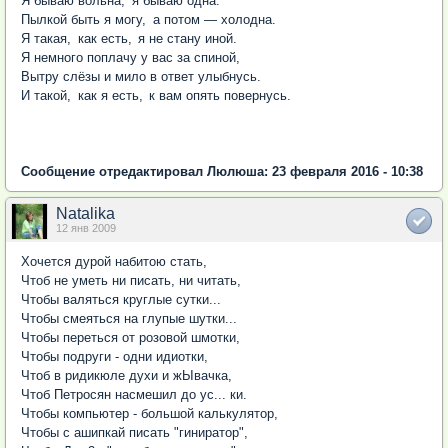
Я бываю вольна
,
я бываю одна.
Пылкой быть я могу
,
а потом — холодна.
Я такая
,
как есть
,
я не стану иной.
Я немного поплачу у вас за спиной
,
Вытру слёзы и мило в ответ улыбнусь.
И такой
,
как я есть
,
к вам опять повернусь.
Сообщение отредактировал Люлюша: 23 февраля 2016 - 10:38
Natalika
12 янв 2009
Хочется дурой набитою стать,
Чтоб не уметь ни писать, ни читать,
Чтобы валяться круглые сутки...
Чтобы смеяться на глупые шутки...
Чтобы переться от розовой шмотки,
Чтобы подруги - одни идиотки,
Чтоб в ридикюле духи и жЫвачка,
Чтоб Петросян насмешил до ус... ки.
Чтобы компьютер - большой калькулятор,
Чтобы с ашипкай писать "гиниратор",