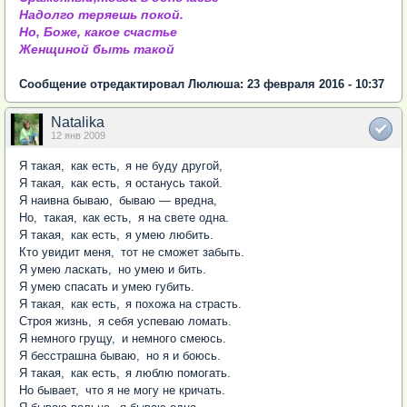
Надолго теряешь покой.
Но, Боже, какое счастье
Женщиной быть такой
Сообщение отредактировал Люлюша: 23 февраля 2016 - 10:37
Natalika
12 янв 2009
Я такая
,
как есть
,
я не буду другой
,
Я такая
,
как есть
,
я останусь такой.
Я наивна бываю
,
бываю — вредна
,
Но
,
такая
,
как есть
,
я на свете одна.
Я такая
,
как есть
,
я умею любить.
Кто увидит меня
,
тот не сможет забыть.
Я умею ласкать
,
но умею и бить.
Я умею спасать и умею губить.
Я такая
,
как есть
,
я похожа на страсть.
Строя жизнь
,
я себя успеваю ломать.
Я немного грущу
,
и немного смеюсь.
Я бесстрашна бываю
,
но я и боюсь.
Я такая
,
как есть
,
я люблю помогать.
Но бывает
,
что я не могу не кричать.