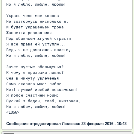
Но я люблю, люблю, люблю!

Укрась чело мое корона -

Не возгоржусь нисколько я,

И будет украшеньем трона

Жаннетта резвая моя.

Под обаяньем жгучей страсти

Я все права ей уступлю...

Ведь я не домогаюсь власти, -

Но я люблю, люблю, люблю!

Зачем пустые обольщенья?

К чему я призраки ловлю?

Она в минуту увлеченья

Сама сказала мне: люблю.

Нет! лучший жребий невозможен!

Я полон счастием моим;

Пускай я беден, слаб, ничтожен,

Но я любим, любим, любим!
<1856>
Сообщение отредактировал Люлюша: 23 февраля 2016 - 10:43