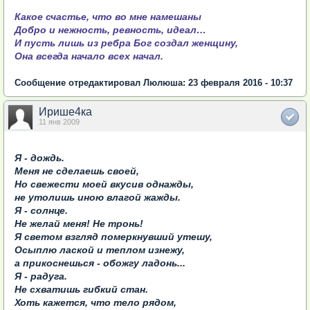
Какое счастье, что во мне намешаны
Добро и нежность, ревность, идеал…
И пусть лишь из ребра Бог создал женщину,
Она всегда начало всех начал.
Сообщение отредактировал Люлюша: 23 февраля 2016 - 10:37
Ирише4ка
11 янв 2009
Я - дождь.
Меня не сделаешь своей,
Но свежести моей вкусив однажды,
не утолишь иною влагой жажды.
Я - солнце.
Не желай меня! Не тронь!
Я светом взгляд померкнувший утешу,
Осыплю лаской и теплом изнежу,
а прикоснешься - обожгу ладонь...
Я - радуга.
Не схватишь гибкий стан.
Хоть кажется, что тело рядом,