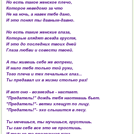
Но есть такое женское плечо,
Которое неведомо за что
Не на ночь, а навек тебе дано,
И это понял ты давным-давно.
Но есть такие женские глаза,
Которые глядят всегда грустя,
И это до последних твоих дней
Глаза любви и совести твоей.
А ты живешь себе же вопреки,
И мало тебе только той руки,
Того плеча и тех печальных глаз...
Ты предавал их в жизни столько раз!
И вот оно - возмездье - настает.
"Предатель!” дождь тебя наотмашь бьет.
"Предатель!"- ветки хлещут по лицу.
"Предатель!"- эхо слышится в лесу.
Ты мечешься, ты мучишься, грустишь.
Ты сам себе все это не простишь.
И только та прозрачная рука