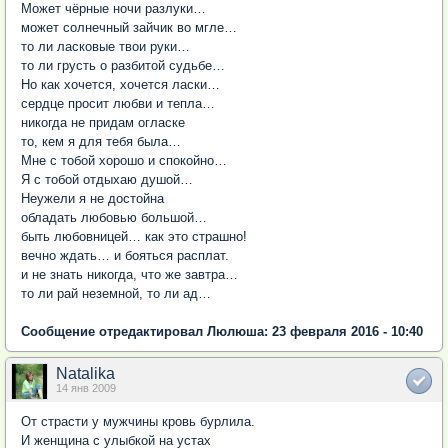
Может чёрные ночи разлуки…
может солнечный зайчик во мгле…
то ли ласковые твои руки…
то ли грусть о разбитой судьбе…
Но как хочется, хочется ласки…
сердце просит любви и тепла…
никогда не придам огласке
то, кем я для тебя была…
Мне с тобой хорошо и спокойно…
Я с тобой отдыхаю душой…
Неужели я не достойна
обладать любовью большой…
быть любовницей… как это страшно!
вечно ждать… и бояться расплат.
и не знать никогда, что же завтра…
то ли рай неземной, то ли ад…
Сообщение отредактировал Люлюша: 23 февраля 2016 - 10:40
Natalika
14 янв 2009
От страсти у мужчины кровь бурлила.
И женщина с улыбкой на устах