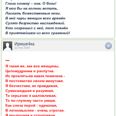
Глаза сомкну – она. О боги!
Я мог бы на колени встать,
Ласкать божественные ноги.
В ней чары женщин всех времён
Сулят безумство наслаждений.
Кто согрешил с ней, тот пленён
В приятнейшем из всех сражений!
Ирише4ка
11 янв 2009
***
Я такая же, как все женщины,
Целомудренна и распутна.
Их проклятьем навек помечена -
В постоянстве своем минутная.
Я бесчестная, но правдивая,
Сумасшедшая и разумная.
То серьезно я шаловливая,
То по-глупому часто умная.
Как слеза порой - одинокая,
В легкомыслии - очень строгая.
Я послушная и строптивая,