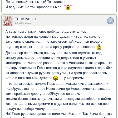
Леша, спасибо огромное! Так классно!!!
И ведь именно так здорово и было.
Топотушка.
13 фев 2019
А квартиры в таких новостройках тогда считались
мечтой,несмотря на крошечные лоджии и из-за них сильно
затененную спальню......но зато огромный холл при входе в
подъезд и широкая лестница сразу радовали новоселов
До сих пор не понимаю,почему нельзя было сделать въезд
между домами,чуть раздвинув их,ведь тепла в угловых
квартирах не было всё равно.....хотя в Новокосино,такие арочные
въезды спасали от Розы ветров,иначе сдувало,стоило тока выйти
из дворового кубика-рубика..зато улицы и дома располагались
четко и понятно там..детство
....универсамы..
...тетрапаковское молоко Пармалат...магазинчик с заказами....и
поле!руссское поле....от Новокосино до Носовихинского шоссе,а
там перебежал дорогу и всё!Реутово со своими
тихими,безветренными улочками и проездами,вразброс,не пойми
как поставленными домами и скудным наличием магазинов,про
продукты вообще молчу.............
Но! Поле руссское,руссское поле-мы обожали! Там были болотца