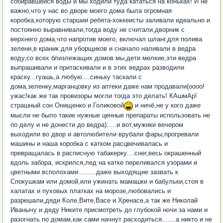
собиравшейся воды и мы ходили туда кататься на коньках! И не
важно,что у нас во дворе моего дома была огромная
коробка,которую старшии ребята-хоккеисты заливали идеально и
постоянно выравнивали,тогда воду не считали,дворник с
верхнего дома,что напротив моего, включал шланг,для полива
зелени,в краник для уборщиков и сначало наливали в ведра
воду,со всех близлежащих домов мы,дети мелкие,эти ведра
выпрашивали и притаскивали и в этих ведрах разводили
краску...гуашь,а любую....синьку таскали с
дома,зеленку,марганцовку из аптеки даже нам продавали(оооо!
ужас!как же так провизоры могли тогда это делать! КАшмАр!
страшный сон Онищенко и Голиковой
и ничё,не у кого даже
мысли не было такие нужные ценные препараты использовать не
по делу и не донести до ведра).....и вот,мужики вечером
выходили во двор и автолюбители врубали фары,прогревали
машины и наша коробка с катком расцвечивалась и
превращалась в расписную табакерку....снег,весь окрашенный
вдоль забора, искрился,лед на катке переливался узорами и
цветными всполохами.........даже выходящие зазвать к
Спокушкам или домой,или ужинать мамашки и бабульки,стоя в
халатах и пуховых платках на морозе,любовались и
разрешали,дяди Коле,Вите,Васе и Хренасе,а так же Николай
Иванычу и деду Никите присмотреть до глубокой ночи за нами и
разогнать по домам,как сами начнут расходиться.......а никто и не