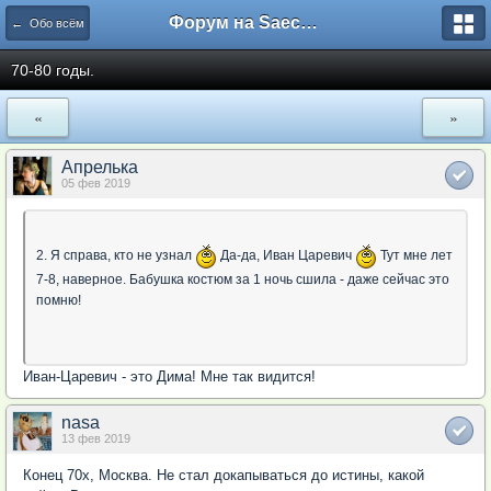
Форум на Saechka.Ru - энциклопедия домашнего уюта
← Обо всём
70-80 годы.
«
»
Апрелька
05 фев 2019
2. Я справа, кто не узнал
Да-да, Иван Царевич
Тут мне лет
7-8, наверное. Бабушка костюм за 1 ночь сшила - даже сейчас это
помню!
Иван-Царевич - это Дима! Мне так видится!
nasa
13 фев 2019
Конец 70х, Москва. Не стал докапываться до истины, какой