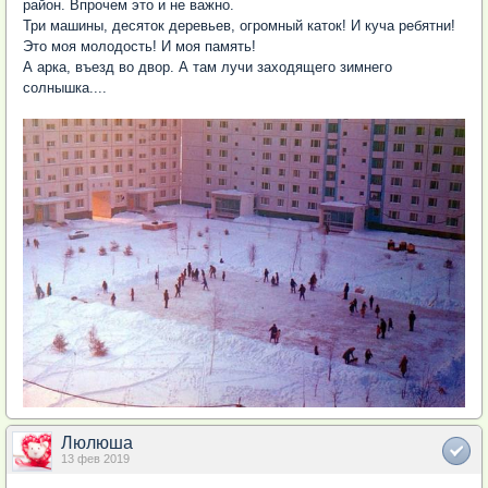
район. Впрочем это и не важно.
Три машины, десяток деревьев, огромный каток! И куча ребятни!
Это моя молодость! И моя память!
А арка, въезд во двор. А там лучи заходящего зимнего
солнышка....
Люлюша
13 фев 2019