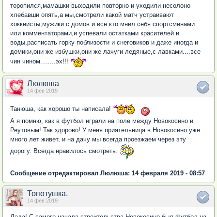
торопился,мамашки выходили повторно и уходили несолоно
хлебавши опять,а мы,смотрели какой матч устраивают
хоккеисты,мужики с домов и все кто мнил себя спортсменами
или комментаторами,и успевали остатками красителей и
воды,расписать горку поблизости и снеговиков и даже иногда и
домики,они же избушки,они же лачуги ледяные,с лавками....все
чин чином........эх!!!
Люлюша
14 фев 2019
Танюша, как хорошо ты написала!
А я помню, как в футбол играли на поле между Новокосино и
Реутовым! Так здорово! У меня приятельница в Новокосино уже
много лет живет, и на дачу мы всегда проезжаем через эту
дорогу. Всегда нравилось смотреть.
Сообщение отредактировал Люлюша: 14 февраля 2019 - 08:57
Топотушка.
14 фев 2019
Дада! С самого начала строительства Новокосино был футбол на