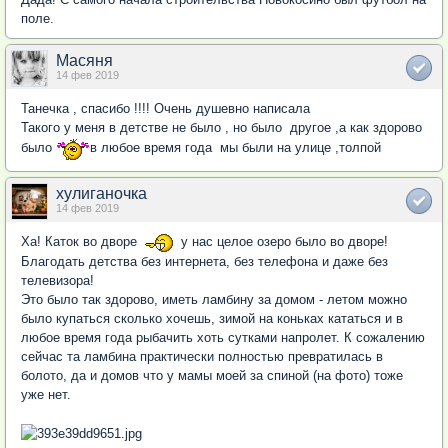
поле.
Масяня
14 фев 2019
Танечка , спасибо !!!! Очень душевно написала
Такого у меня в детстве не было , но было другое ,а как здорово
было
в любое время года мы были на улице ,толпой
хулиганочка
14 фев 2019
Ха! Каток во дворе
у нас целое озеро было во дворе!
Благодать детства без интернета, без телефона и даже без
телевизора!
Это было так здорово, иметь ламбину за домом - летом можно
было купаться сколько хочешь, зимой на коньках кататься и в
любое время года рыбачить хоть сутками напролет. К сожалению
сейчас та ламбина практически полностью превратилась в
болото, да и домов что у мамы моей за спиной (на фото) тоже
уже нет.