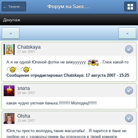
Форум на Saechka.Ru - энциклопедия домашнего уюта
← Творчество
Декупаж
«
»
Chatskaya
17 авг 2007
А я ни одной Юлиной фотки не вижуууууу
. Глюк какой-то
Сообщение отредактировал Chatskaya: 17 августа 2007 - 15:25
злата
18 авг 2007
какая чудно уютная банька.!!!!!!!!! Молодец!!!!!!!
Olsha
19 авг 2007
Юля,ты просто молодец,такие масштабы!...Я парится в бане не
люблю,но с удовольствием бы отдохнула в твоей комнате