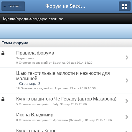
Форум на Saechka.Ru - энциклопедия домашнего уюта
← Творчество
Куплю/продам/подарю свои по...
Темы форума
Правила форума
Закреплено
0 Ответов: последний от Saechka, 09 дек 2014 14:20
Шью текстильные милости и нежности для
малышей
Страницы: 2
19 Ответов: последний от Апрелька, 13 ноя 2019 16:50
Куплю вышитого Че Гевару (автор Макарона)
5 Ответов: последний от Jully, 30 мар 2015 20:06
Икона Владимир
0 Ответов: последний от Ирбисенок (Люлик88), 01 мар 2015 16:06
Куплю шаль Зетор