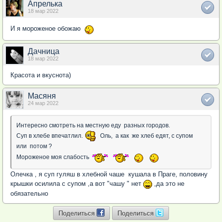
Апрелька
18 мар 2022
И я мороженое обожаю
Дачница
18 мар 2022
Красота и вкуснота)
Масяня
24 мар 2022
Интересно смотреть на местную еду разных городов.
Суп в хлебе впечатлил.
Оль, а как же хлеб едят, с супом
или потом ?
Мороженое моя слабость
Олечка , я суп гуляш в хлебной чаше кушала в Праге, половину
крышки осилила с супом ,а вот "чашу " нет
,да это не
обязательно
Поделиться
Поделиться