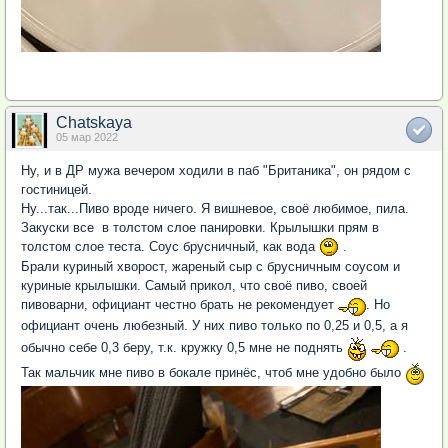
Chatskaya
05 мар 2022
Ну, и в ДР мужа вечером ходили в паб "Британика", он рядом с
гостиницей.
Ну...так...Пиво вроде ничего. Я вишневое, своё любимое, пила.
Закуски все в толстом слое панировки. Крылышки прям в
толстом слое теста. Соус брусничный, как вода
.
Брали куриный хворост, жареный сыр с брусничным соусом и
куриные крылышки. Самый прикол, что своё пиво, своей
пивоварни, официант честно брать не рекомендует
. Но
официант очень любезный. У них пиво только по 0,25 и 0,5, а я
обычно себе 0,3 беру, т.к. кружку 0,5 мне не поднять
.
Так мальчик мне пиво в бокале принёс, чтоб мне удобно было