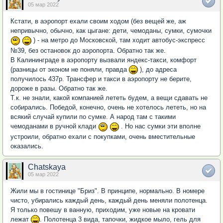
05 мар 2022
Кстати, в аэропорт ехали своим ходом (без вещей же, аж
непривычно, обычно, как цыгане: дети, чемоданы, сумки, сумочки
) - на метро до Московской, там ходит автобус-экспресс
№39, без остановок до аэропорта. Обратно так же.
В Калининграде в аэропорту вызвали яндекс-такси, комфорт
(разницы от эконом не поняли, правда
), до адреса
получилось 437р. Трансфер и такси в аэропорту не берите,
дороже в разы. Обратно так же.
Т.к. не знали, какой компанией лететь будем, а вещи сдавать не
собирались. Победой, конечно, очень не хотелось лететь, но на
всякий случай купили по сумке. А народ там с такими
чемоданами в ручной клади
. Но нас сумки эти вполне
устроили, обратно ехали с покупками, очень вместительные
оказались.
Chatskaya
05 мар 2022
Жили мы в гостинице "Бриз". В принципе, нормально. В номере
чисто, убирались каждый день, каждый день меняли полотенца.
Я только повешу в ванную, приходим, уже новые на кровати
лежат
. Полотенца 3 вида, тапочки, жидкое мыло, гель для