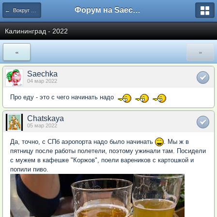
Форум на Saechka.Ru - энциклопедия домашнего уюта
← Вокруг света. Отдых и общепит
Калининград - 2022
«
»
Saechka
04 мар 2022
Про еду - это с чего начинать надо
Chatskaya
05 мар 2022
Да, точно, с СПб аэропорта надо было начинать
. Мы ж в
пятницу после работы полетели, поэтому ужинали там. Посидели
с мужем в кафешке "Коржов", поели вареников с картошкой и
попили пиво.