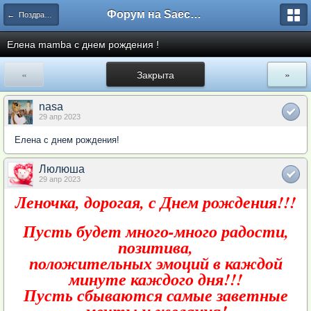
Форум на Saechka.Ru - энциклопедия домашнего уюта
← Поздравлялки
Елена mamba с днем рождения !
«
Закрыта
»
nasa
29 апр 2023
Елена с днем рождения!
Люлюша
29 апр 2023
Леночка, дорогая, с Днем рождения!!!
Пусть будет много-много радости,
позитива,
положительных эмоций в каждой
минуте каждого дня!!!
Пусть сбываются самые заветные