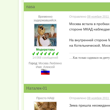
nasa
Временно
Отправлено
08 ноября 2011 
задержавшийся.
Москва встала в пробках
стороне МКАД наблюдает
На внутренней стороне М
на Котельнической, Мос
Модераторы
….Как только садишься на диету,
14 068 сообщений
Город:
Москва Люблино
Имя: Алексей
Наталек-01
Просто НАШ
Отправлено
08 ноября 2011 
Зима пришла неожиданно.