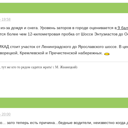
- 19:58
 из-за дождя и снега. Уровень заторов в городе оценивается в
9 ба
ся более чем 12-километровая пробка от Шоссе Энтузиастов до О
КАД стоит участок от Ленинградского до Ярославского шоссе. В ц
кворецкой, Кремлевской и Пречистенской набережных.
 тут же кто то рядом садится жрать! ( М. Жванецкий)
- 20:00
.. зато теперь есть причина...бедные водители, неизвестно когда 