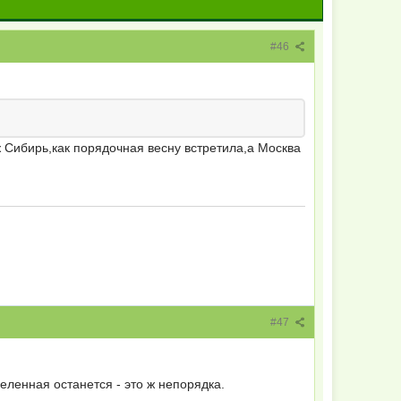
#46
уж Сибирь,как порядочная весну встретила,а Москва
#47
деленная останется - это ж непорядка.