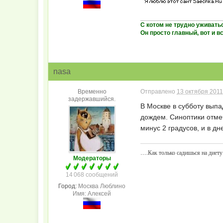
_______________________
С котом не трудно уживать
Он просто главный, вот и вс
nasa
Временно
Отправлено
13 октября 2011
задержавшийся.
В Москве в субботу выпа
дождем. Синоптики отмеч
минус 2 градусов, и в д
….Как только садишься на диету,
Модераторы
14 068 сообщений
Город:
Москва Люблино
Имя: Алексей