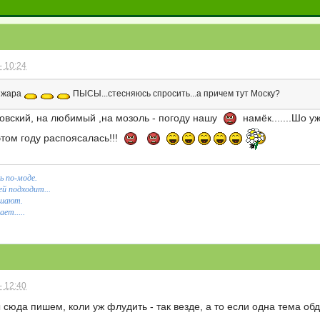
- 10:24
и жара
ПЫСЫ...стесняюсь спросить...а причем тут Моску?
сковский, на любимый ,на мозоль - погоду нашу
намёк.......Шо 
том году распоясалась!!!
ь по-моде.
й подходит...
ашают.
ет.....
- 12:40
 сюда пишем, коли уж флудить - так везде, а то если одна тема об