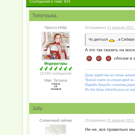
Сообщений в теме: 924
Топотушка.
Просто НАШ
Отправлено
21 апреля 2011 
Чо дееться
.. в Сибир
А это так сказать на мо
сАпсем в э
Модераторы
16 590 сообщений
Души наряд ты не спеши менят
Чужой совет по-стилю вряд ли е
Имя: Татьяна
Наряды душу,без сомненья,укр
Но без души одежда роли не игра
Jully
Cолнечный зайчик
Отправлено
21 апреля 2011 
Не-не, все правильно мы