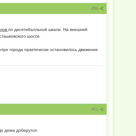
#50
ллов
по десятибалльной шкале. На внешней
сташковского шоссе.
ентре города практически остановилось движение
#51
до дома доберутся.