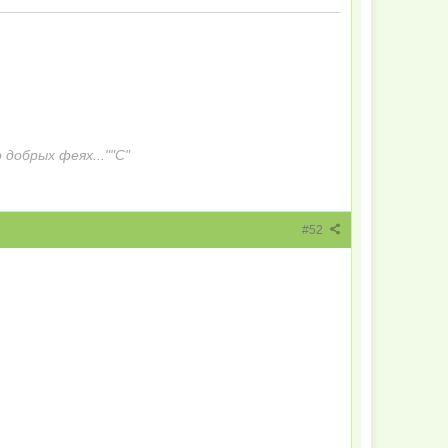
 добрых феях...""С"
#52