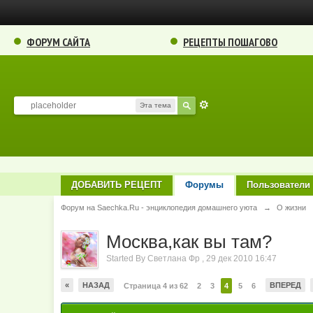
ФОРУМ САЙТА
РЕЦЕПТЫ ПОШАГОВО
Эта тема
ДОБАВИТЬ РЕЦЕПТ
Форумы
Пользователи
Форум на Saechka.Ru - энциклопедия домашнего уюта
→
О жизни
Москва,как вы там?
Started By
Светлана Фр
,
29 дек 2010 16:47
«
НАЗАД
ВПЕРЕД
Страница 4 из 62
2
3
4
5
6