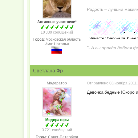
Радость – лучший макия
Активные участники*
10 330 сообщений
Город:
Московская область
Имя: Наталья
"- А вы правда добрая ф
Светлана Фр
Модератор
Отправлено
08 ноября 2011 
Девочки,бедные !Скоро и 
Модераторы
3 721 сообщений
Город:
Санкт-Петербург