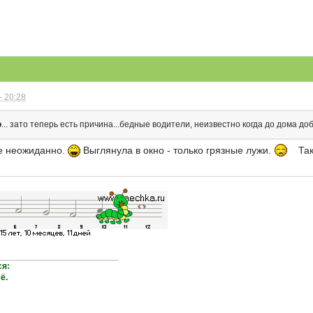
- 20:28
о
... зато теперь есть причина...бедные водители, неизвестно когда до дома до
же неожиданно.
Выглянула в окно - только грязные лужи.
Так
_________________________
ся:
ё.