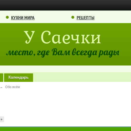
КУХНИ МИРА
РЕЦЕПТЫ
У Саечки
место, где Вам всегда рады
Календарь
→
Обо всём
»