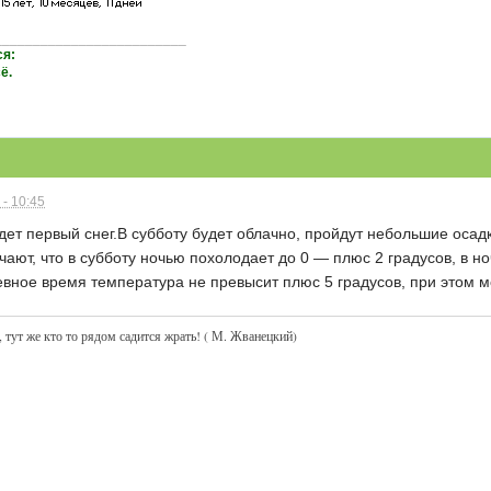
_________________________
ся:
ё.
 - 10:45
дет первый снег.В субботу будет облачно, пройдут небольшие осад
ают, что в субботу ночью похолодает до 0 — плюс 2 градусов, в н
невное время температура не превысит плюс 5 градусов, при этом м
 тут же кто то рядом садится жрать! ( М. Жванецкий)