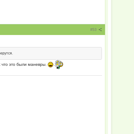
#53
берутся.
 что это были маневры.