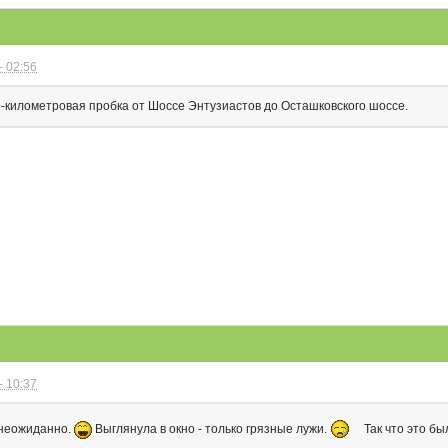
- 02:56
-километровая пробка от Шоссе Энтузиастов до Осташковского шоссе.
- 10:37
 неожиданно.
Выглянула в окно - только грязные лужи.
Так что это б