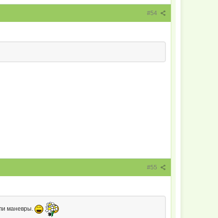
#54
#55
ыли маневры.