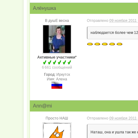
Алёнушка
В душЕ весна
Отправлено
09 ноября 2011 
наблюдается более чем 12
Активные участники*
6 661 сообщений
Город:
Иркутск
Имя: Алена
Ann@mi
Просто НАШ
Отправлено
09 ноября 2011 
Наташ, она и ушла так же