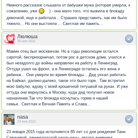
Немного рассказов слышала от бабушки мужа (которая умерла, к
сожалению, уже
) - она мало того, что выжила в блокаду
девочкой, еще и работала... Страшно представить, как им было
тяжело... Но они выстояли.... Светлая им память...
Люлюша
25 ноя 2011
Мамин отец был москвичом. Но в годы революции остался
сиротой, беспризорничал, потом рос в детском доме, учился и
был незадолго до войны направлен на работу в Ленинград.
Оттуда ушел на фронт, а в Ленинграде остались его жена и
ребенок... Они умерли во время блокады... Дед уехал работать
на Байкал, далеко-далеко, такое это было горе...Там встретил
мою бабулю, вдову с моей крошечной тетушкой на руках. И уже
оттуда они вернулись в Москву, куда дед получил новое
назначение.Так что блокада коснулась горем и нашей
семьи...Светлая и Вечная Память и Слава...
nasa
23 янв 2015
23 января 2015 года исполняется 85 лет со дня рождения Тани
Савичевой, ленинградской школьницы, автора дневника