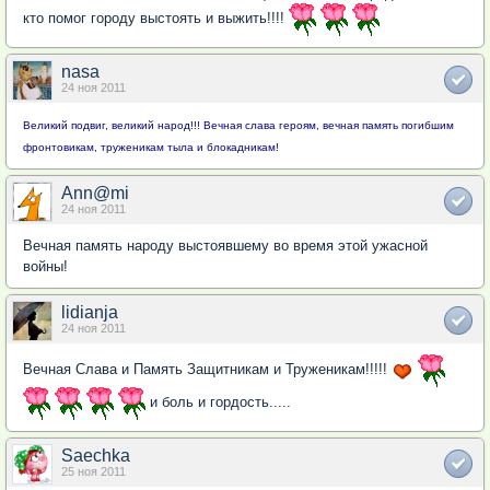
кто помог городу выстоять и выжить!!!!
nasa
24 ноя 2011
Великий подвиг, великий народ!!! Вечная слава героям, вечная память погибшим
фронтовикам, труженикам тыла и блокадникам!
Ann@mi
24 ноя 2011
Вечная память народу выстоявшему во время этой ужасной
войны!
lidianja
24 ноя 2011
Вечная Слава и Память Защитникам и Труженикам!!!!!
и боль и гордость.....
Saechka
25 ноя 2011