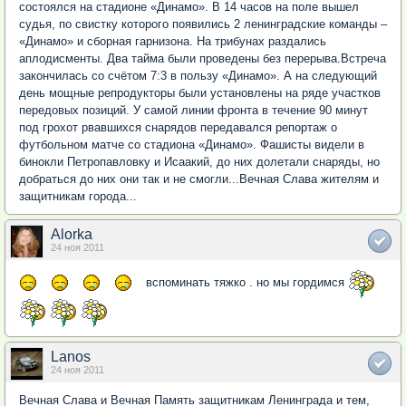
состоялся на стадионе «Динамо». В 14 часов на поле вышел
судья, по свистку которого появились 2 ленинградские команды –
«Динамо» и сборная гарнизона. На трибунах раздались
аплодисменты. Два тайма были проведены без перерыва.Встреча
закончилась со счётом 7:3 в пользу «Динамо». А на следующий
день мощные репродукторы были установлены на ряде участков
передовых позиций. У самой линии фронта в течение 90 минут
под грохот рвавшихся снарядов передавался репортаж о
футбольном матче со стадиона «Динамо». Фашисты видели в
бинокли Петропавловку и Исаакий, до них долетали снаряды, но
добраться до них они так и не смогли...Вечная Слава жителям и
защитникам города...
Alorka
24 ноя 2011
вспоминать тяжко . но мы гордимся
Lanos
24 ноя 2011
Вечная Слава и Вечная Память защитникам Ленинграда и тем,