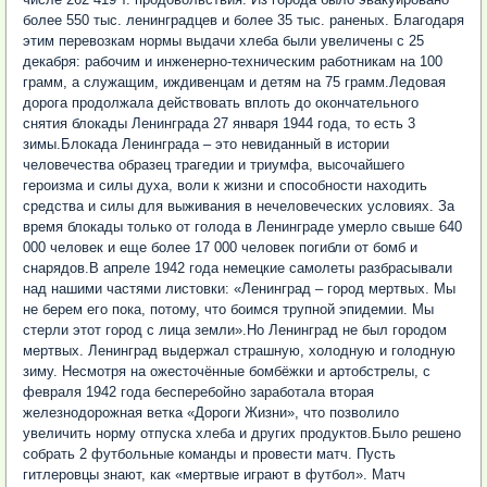
более 550 тыс. ленинградцев и более 35 тыс. раненых. Благодаря
этим перевозкам нормы выдачи хлеба были увеличены с 25
декабря: рабочим и инженерно-техническим работникам на 100
грамм, а служащим, иждивенцам и детям на 75 грамм.Ледовая
дорога продолжала действовать вплоть до окончательного
снятия блокады Ленинграда 27 января 1944 года, то есть 3
зимы.Блокада Ленинграда – это невиданный в истории
человечества образец трагедии и триумфа, высочайшего
героизма и силы духа, воли к жизни и способности находить
средства и силы для выживания в нечеловеческих условиях. За
время блокады только от голода в Ленинграде умерло свыше 640
000 человек и еще более 17 000 человек погибли от бомб и
снарядов.В апреле 1942 года немецкие самолеты разбрасывали
над нашими частями листовки: «Ленинград – город мертвых. Мы
не берем его пока, потому, что боимся трупной эпидемии. Мы
стерли этот город с лица земли».Но Ленинград не был городом
мертвых. Ленинград выдержал страшную, холодную и голодную
зиму. Несмотря на ожесточённые бомбёжки и артобстрелы, с
февраля 1942 года бесперебойно заработала вторая
железнодорожная ветка «Дороги Жизни», что позволило
увеличить норму отпуска хлеба и других продуктов.Было решено
собрать 2 футбольные команды и провести матч. Пусть
гитлеровцы знают, как «мертвые играют в футбол». Матч