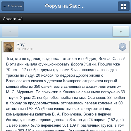
Форум на Saechka.Ru - энциклопедия домашнего уюта
← Обо всём
Ладога '41
«
»
Say
24 ноя 2011
Тем, кто не сдался, выдержал, отстоял и победил, Вечная Слава!
В эти дни начала функционировать Дорога Жизни. Прошло уже
70 лет....17 ноября двумя группами была проведена разведка
трассы по льду. 20 ноября по ледовой Дороге жизни с
Вагановского спуска у деревни Коккорево отправился первый
конный обоз из 350 саней, возглавленный старшим лейтенантом
М. C. Муровым. По прибытии в Кобону на сани было погружено 63
т муки. Утром 21 ноября обоз прибыл на мыс Осиновец. 22 ноября
в Кобону за продовольствием отправилась первая колонна из 60
автомашин ГАЗ-АА (более известные как «полуторки») под
командованием капитана В. А. Порчунова. Всего в первую
блокадную зиму ледовая дорога работала до 24 апреля (152 дня).
За это время было перевезено 361 109 т. различных грузов, в том
числе 262 419 т. продовольствия. Из города было эвакуировано