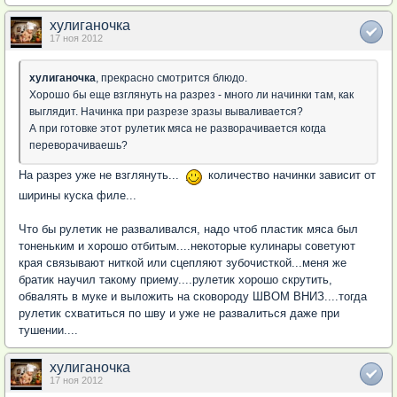
хулиганочка
17 ноя 2012
хулиганочка
, прекрасно смотрится блюдо.
Хорошо бы еще взглянуть на разрез - много ли начинки там, как
выглядит. Начинка при разрезе зразы вываливается?
А при готовке этот рулетик мяса не разворачивается когда
переворачиваешь?
На разрез уже не взглянуть...
количество начинки зависит от
ширины куска филе...
Что бы рулетик не разваливался, надо чтоб пластик мяса был
тоненьким и хорошо отбитым....некоторые кулинары советуют
края связывают ниткой или сцепляют зубочисткой...меня же
братик научил такому приему....рулетик хорошо скрутить,
обвалять в муке и выложить на сковороду ШВОМ ВНИЗ....тогда
рулетик схватиться по шву и уже не развалиться даже при
тушении....
хулиганочка
17 ноя 2012