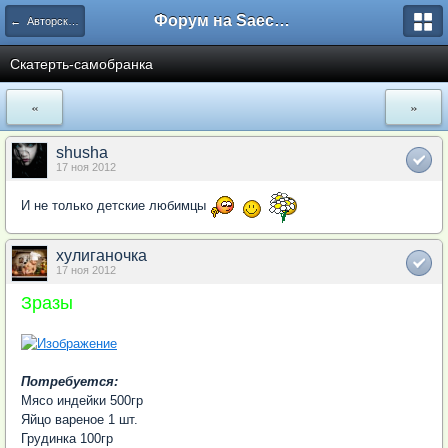
Форум на Saechka.Ru - энциклопедия домашнего уюта
← Авторские рецепты
Скатерть-самобранка
«
»
shusha
17 ноя 2012
И не только детские любимцы
хулиганочка
17 ноя 2012
Зразы
Потребуется:
Мясо индейки 500гр
Яйцо вареное 1 шт.
Грудинка 100гр