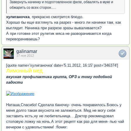
Завернуть начинку и подготовленное филе, обвалять в муке и
обжарить со всех сторон.....
хулиганочка
, прекрасно смотрится блюдо.
Хорошо бы еще взглянуть на разрез - много ли начинки там, как
выглядит. Начинка при разрезе зразы вываливается?
А при готовке этот рулетик мяса не разворачивается когда
переворачиваешь?
galinamar
17 ноя 2012
[quote name='хулиганочка' date='5.11.2012, 16:15' post='346374']
Лимонный мед
вкусная профилактика гриппа, ОРЗ и тому подобной
гадости
Наташа,Спасибо! Сделала баночку- очень понравилось.Боюсь у
меня долго такая вкуснота не залежиться. Мед не могу себя
заставить есть,ну не любительница... Доктор рекомендовал
столовую ложку на ночь.А этот рецепт как раз для меня- пью чай
вечером с удовольствием! :flower: