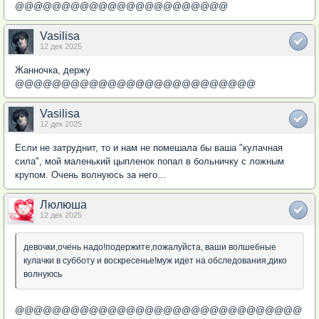
@@@@@@@@@@@@@@@@@@@@@@@
Vasilisa
12 дек 2025
Жанночка, держу
@@@@@@@@@@@@@@@@@@@@@@@@@@
Vasilisa
12 дек 2025
Если не затруднит, то и нам не помешала бы ваша "кулачная
сила", мой маленький цыпленок попал в больничку с ложным
крупом. Очень волнуюсь за него...
Люлюша
12 дек 2025
девочки,очень надо!подержите,пожалуйста, ваши волшебные
кулачки в субботу и воскресенье!муж идет на обследования,дико
волнуюсь
@@@@@@@@@@@@@@@@@@@@@@@@@@@@@@@