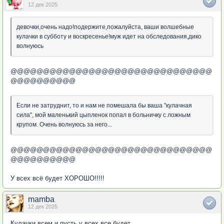
12 дек 2025
девочки,очень надо!подержите,пожалуйста, ваши волшебные
кулачки в субботу и воскресенье!муж идет на обследования,дико
волнуюсь
@@@@@@@@@@@@@@@@@@@@@@@@@@@@@@@
@@@@@@@@@@
Если не затруднит, то и нам не помешала бы ваша "кулачная
сила", мой маленький цыпленок попал в больничку с ложным
крупом. Очень волнуюсь за него...
@@@@@@@@@@@@@@@@@@@@@@@@@@@@@@@
@@@@@@@@@@
У всех всё будет ХОРОШО!!!!!
mamba
12 дек 2025
Кулачки всем и пусть у всех все будет