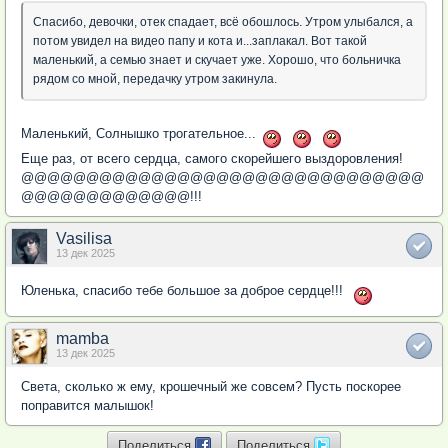
Спасибо, девочки, отек спадает, всё обошлось. Утром улыбался, а
потом увидел на видео папу и кота и...заплакал. Вот такой
маленький, а семью знает и скучает уже. Хорошо, что больничка
рядом со мной, передачку утром закинула.
Маленький, Солнышко трогательное...
Еще раз, от всего сердца, самого скорейшего выздоровления!
@@@@@@@@@@@@@@@@@@@@@@@@@@@@@@@
@@@@@@@@@@@@@!!!
Vasilisa
13 дек 2025
Юленька, спасибо тебе большое за доброе сердце!!!
mamba
13 дек 2025
Света, сколько ж ему, крошечный же совсем? Пусть поскорее
поправится малышок!
Поделиться
Поделиться