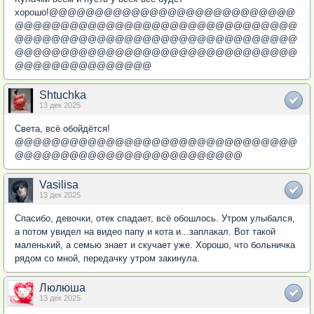
хорошо!@@@@@@@@@@@@@@@@@@@@@@@@@@@
@@@@@@@@@@@@@@@@@@@@@@@@@@@@@@@
@@@@@@@@@@@@@@@@@@@@@@@@@@@@@@@
@@@@@@@@@@@@@@@@@@@@@@@@@@@@@@@
@@@@@@@@@@@@@@@
Shtuchka
13 дек 2025
Света, всё обойдётся!
@@@@@@@@@@@@@@@@@@@@@@@@@@@@@@@
@@@@@@@@@@@@@@@@@@@@@@@@@
Vasilisa
13 дек 2025
Спасибо, девочки, отек спадает, всё обошлось. Утром улыбался,
а потом увидел на видео папу и кота и...заплакал. Вот такой
маленький, а семью знает и скучает уже. Хорошо, что больничка
рядом со мной, передачку утром закинула.
Люлюша
13 дек 2025