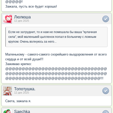
@@@@@!
Зажала, пусть все будет хорошо!
Люлюша
12 дек 2025
Если не затруднит, то и нам не помешала бы ваша "кулачная
сила", мой маленький цыпленок попал в больничку с ложным
крупом. Очень волнуюсь за него...
Маленькому - самого-самого скорейшего выздоровления от всего
сердца и от всей души!!!
Зажимаю крепко:
@@@@@@@@@@@@@@@@@@@@@@@@@@@@@@@
@@@@@@@@@@@@@@@@@@@@@@@@@@@@@@@
@@@@@@@@@@@@@@@@@@@@@@@@@@@@@!!!
Топотушка.
12 дек 2025
Света, зажала я.
Saechka