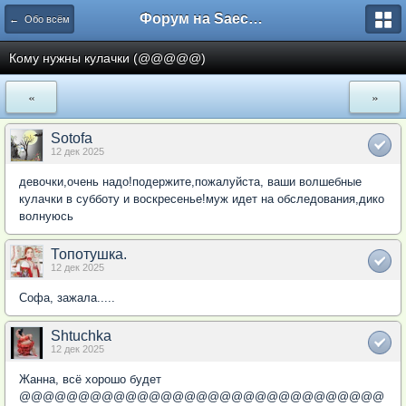
Форум на Saechka.Ru - энциклопедия домашнего уюта
← Обо всём
Кому нужны кулачки (@@@@@)
«
»
Sotofa
12 дек 2025
девочки,очень надо!подержите,пожалуйста, ваши волшебные
кулачки в субботу и воскресенье!муж идет на обследования,дико
волнуюсь
Топотушка.
12 дек 2025
Софа, зажала.....
Shtuchka
12 дек 2025
Жанна, всё хорошо будет
@@@@@@@@@@@@@@@@@@@@@@@@@@@@@@@