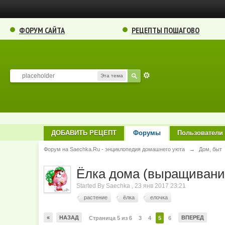
ФОРУМ САЙТА
РЕЦЕПТЫ ПОШАГОВО
Эта тема
ДОБАВИТЬ РЕЦЕПТ
Форумы
Пользователи
Форум на Saechka.Ru - энциклопедия домашнего уюта
→
Дом, быт
Ёлка дома (выращивание
Started By
Saechka
,
23 янв 2017 23:21
растение
ёлка
елочка
«
НАЗАД
ВПЕРЕД
Страница 5 из 6
3
4
5
6