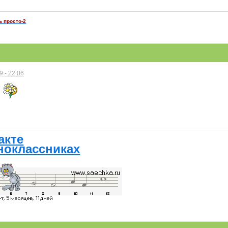
ь просто-2
 - 22:06
акте
ноклассниках