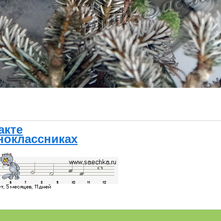
акте
ноклассниках