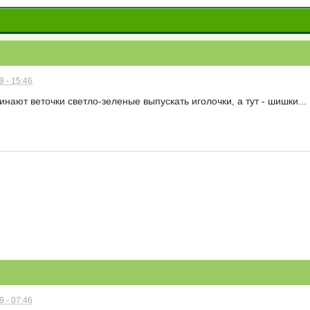
 - 15:46
нают веточки светло-зеленые выпускать иголочки, а тут - шишки...
 - 07:46