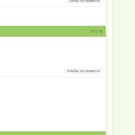
Sotofa это нравится
#63
Оле4ка это нравится