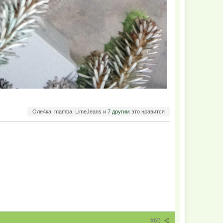
Оле4ка, mamba, LimeJeans и
7 другим
это нравится
#65