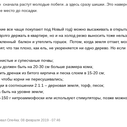
о сначала растут молодые побеги..а здесь сразу шишки..Это навер
ое место до посадки.
такие все чаще покупают под Новый год) можно высаживать в открыт
долго держать в квартире, но и на холод резко выносить тоже нель
кленный балкон и утеплить горшок. Потом, когда земля оттает, мо
т, что так плохо, как ель, не укореняется ни одно дерево. Но если
инистые и супесчаные почвы;
ы должен быть на 20-30 см больше размера кома;
ить дренаж из битого кирпича и песка слоем в 15-20 см;
, чтобы корни не пересушивались;
дки в соотношении 2:1:1 – дерновая земля, торф, песок;
 быть на уровне земли;
00-150 г нитроаммофоски или используют стимуляторы, позже можн
ал Оле4ка: 08 февраля 2019 - 07:46