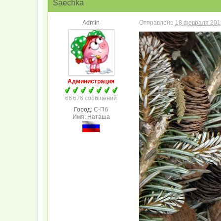
Saechka
Admin
Отправлено
18 февраля 2019
Администрация
66 676 сообщений
Город:
С-Пб
Имя: Наташа