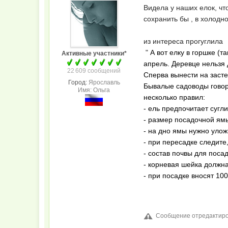
Видела у наших елок, чт
сохранить бы , в холодн
из интереса прогуглила
"
А вот елку в горшке (
Активные участники*
апрель. Деревце нельзя 
22 609 сообщений
Сперва вынести на засте
Город:
Ярославль
Бывалые садоводы говоря
Имя: Ольга
несколько правил:
- ель предпочитает сугл
- размер посадочной ям
- на дно ямы нужно улож
- при пересадке следите
- состав почвы для поса
- корневая шейка должна
- при посадке вносят 1
Сообщение отредактиров