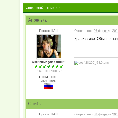
Сообщений в теме: 80
Апрелька
Просто НАШ
Отправлено
06 февраля 2019
Красииииво. Обычно начи
Активные участники*
13 632 сообщений
Город:
Псков
Имя: Надя
Оле4ка
Просто НАШ
Отправлено
08 февраля 2019