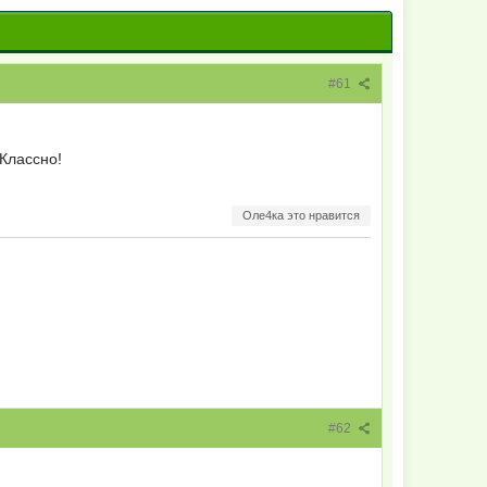
#61
 Классно!
Оле4ка это нравится
#62