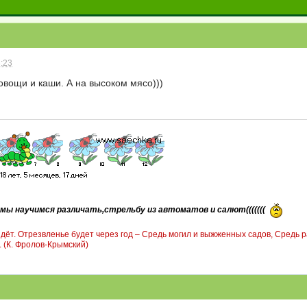
3:23
 овощи и каши. А на высоком мясо)))
мы научимся различать,стрельбу из автоматов и салют(((((((
йдёт. Отрезвленье будет через год – Средь могил и выжженных садов, Средь
 (К. Фролов-Крымский)