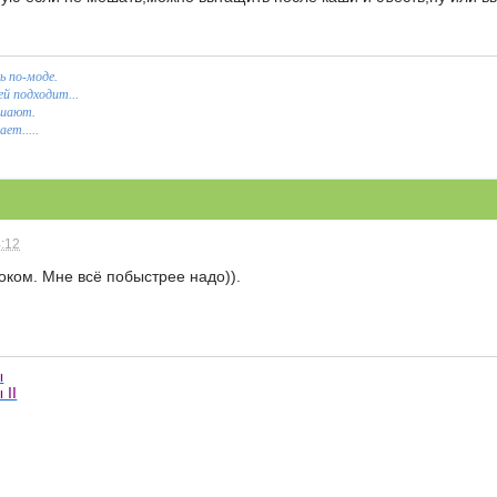
ь по-моде.
й подходит...
ашают.
ет.....
4:12
соком. Мне всё побыстрее надо)).
ы
 II