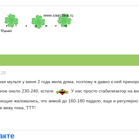
0:29
арая мультя у меня 2 года жила дома, поэтому я давно к ней принор
дное около 230-240, кстати
У нас просто стабилизатор на вхо
ающие жаловались, что зимой до 160-180 падало, еще и регулярно
е вижу пока, ТТТ!
акте