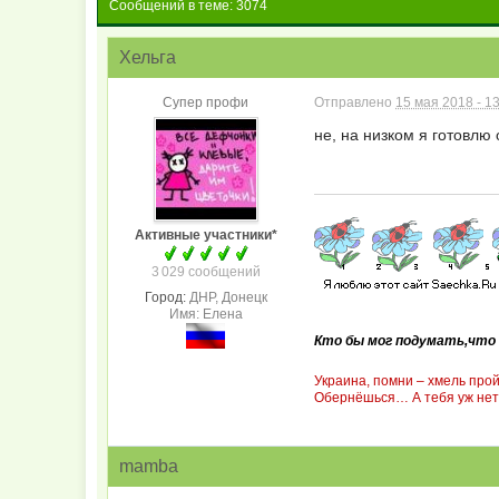
Сообщений в теме: 3074
Хельга
Супер профи
Отправлено
15 мая 2018 - 1
не, на низком я готовлю
Активные участники*
3 029 сообщений
Город:
ДНР, Донецк
Имя: Елена
Кто бы мог подумать,что 
Украина, помни – хмель про
Обернёшься… А тебя уж нет.
mamba