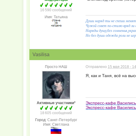
16 590 сообщений
Имя: Татьяна
Души наряд ты не спеши менят
Чужой совет по-стилю вряд ли е
Наряды душу,без сомненья,укр
Но без души одежда роли не игра
Vasilisa
Просто НАШ
Отправлено
15 мая 2018 - 1
Я, как и Таня, всё на вы
Экспресс-кафе Василис
Активные участники*
Экспресс-кафе Василисы
18 605 сообщений
Город:
Санкт-Петербург
Имя: Светлана