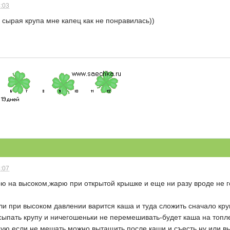
4:03
, сырая крупа мне капец как не понравилась))
4:07
ю на высоком,жарю при открытой крышке и еще ни разу вроде не гот
и при высоком давлении варится каша и туда сложить сначало кру
сыпать крупу и ничегошеньки не перемешивать-будет каша на топл
рую если не мешать,можно вытащить после каши и съесть,ну или в