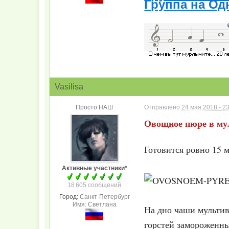
Группа на Од
Vasilisa
Просто НАШ
Отправлено
24 мая 2018 - 2
Овощное пюре в му
Готовится ровно 15 
Активные участники*
18 605 сообщений
Город:
Санкт-Петербург
Имя: Светлана
На дно чаши мультив
горстей замороженны