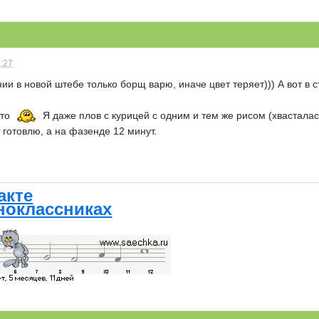
5:27
ии в новой штебе только борщ варю, иначе цвет теряет))) А вот в
-то
Я даже плов с курицей с одним и тем же рисом (хвасталас
 готовлю, а на фазенде 12 минут.
акте
ноклассниках