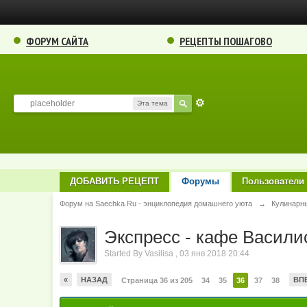
ФОРУМ САЙТА
РЕЦЕПТЫ ПОШАГОВО
Эта тема
ДОБАВИТЬ РЕЦЕПТ
Форумы
Пользователи
Форум на Saechka.Ru - энциклопедия домашнего уюта
→
Кулинарн
Экспресс - кафе Василис
Started By
Vasilisa
,
03 янв 2018 20:44
«
НАЗАД
ВП
Страница 36 из 205
34
35
36
37
38