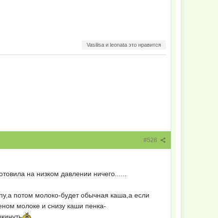
Vasilisa и leonata это нравится
#528
овила на низком давлении ничего......
пу,а потом молоко-будет обычная каша,а если
еном молоке и снизу каши пенка-
ыкинуть