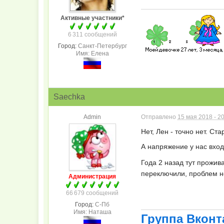
Активные участники*
6 311 сообщений
Город:
Санкт-Петербург
Имя: Елена
Saechka
Admin
Отправлено
15 мая 2018 - 2
Нет, Лен - точно нет. Ст
А напряжение у нас вхо
Года 2 назад тут прожив
переключили, проблем н
Администрация
66 679 сообщений
Город:
С-Пб
Имя: Наташа
Группа Вконт