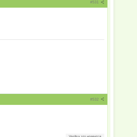
#531
#532
Vasilisa это нравится