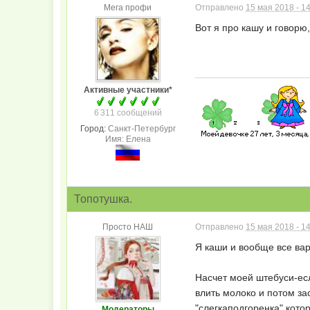
Мега профи
Отправлено
15 мая 2018 - 1
Вот я про кашу и говорю
Активные участники*
6 311 сообщений
Город:
Санкт-Петербург
Имя: Елена
Топотушка.
Просто НАШ
Отправлено
15 мая 2018 - 1
Я каши и вообще все вар
Насчет моей штебуси-есл
влить молоко и потом за
"слегкаподгоренка",кото
Модераторы