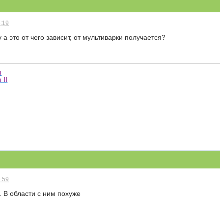
6:19
 а это от чего зависит, от мультиварки получается?
ы
 II
8:59
 В области с ним похуже