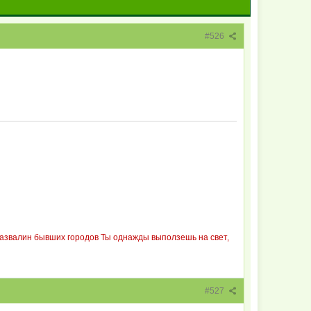
#526
 развалин бывших городов Ты однажды выползешь на свет,
#527