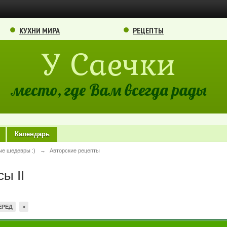
КУХНИ МИРА
РЕЦЕПТЫ
У Саечки
место, где Вам всегда рады
Календарь
ые шедевры :)
→
Авторские рецепты
ы II
ЕРЕД
»