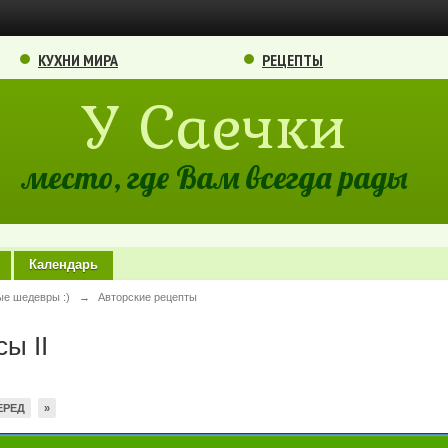
КУХНИ МИРА
РЕЦЕПТЫ
У Саечки
место, где Вам всегда рады
Календарь
ые шедевры :)
→
Авторские рецепты
ы II
ЕРЕД
»