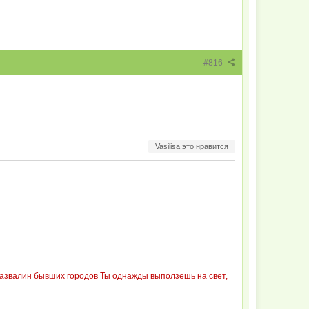
#816
Vasilisa это нравится
 развалин бывших городов Ты однажды выползешь на свет,