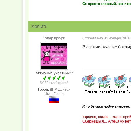
Он просто главный, вот и вс
Хельга
Супер профи
Отправлено
04 ноября 2018 
Эх, какие вкусные баклы)
Активные участники*
3 029 сообщений
Город:
ДНР, Донецк
Имя: Елена
Кто бы мог подумать,что 
Украина, помни – хмель про
Обернёшься… А тебя уж нет.