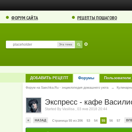
ФОРУМ САЙТА
РЕЦЕПТЫ ПОШАГОВО
Эта тема
ДОБАВИТЬ РЕЦЕПТ
Форумы
Пользователи
Форум на Saechka.Ru - энциклопедия домашнего уюта
→
Кулинарн
Экспресс - кафе Василис
Started By
Vasilisa
,
03 янв 2018 20:44
«
НАЗАД
ВП
Страница 55 из 206
53
54
55
56
57