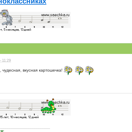
ноклассниках
- 11:29
, чудесная, вкусная картошечка!
_________________________
ся: