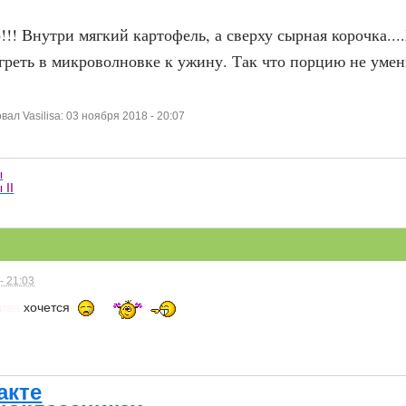
!!! Внутри мягкий картофель, а сверху сырная корочка..
греть в микроволновке к ужину. Так что порцию не умень
л Vasilisa: 03 ноября 2018 - 20:07
ы
 II
- 21:03
пива
хочется
акте