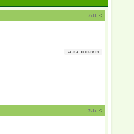
#811
Vasilisa это нравится
#812