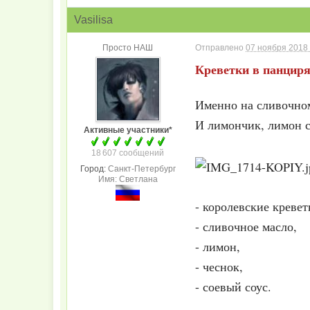
Vasilisa
Просто НАШ
Отправлено
07 ноября 2018 
Креветки в панциря
Именно на сливочном
И лимончик, лимон с
Активные участники*
18 607 сообщений
Город:
Санкт-Петербург
Имя: Светлана
- королевские кревет
- сливочное масло,
- лимон,
- чеснок,
- соевый соус.