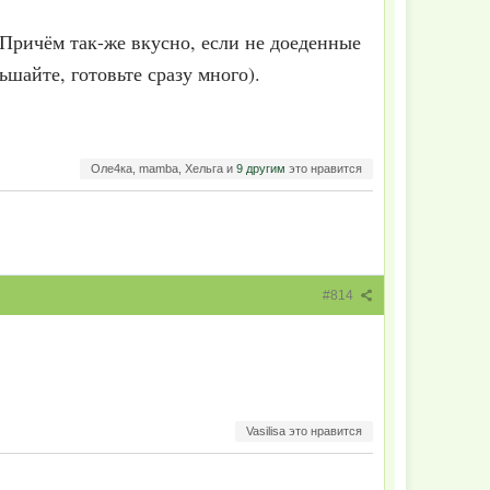
..Причём так-же вкусно, если не доеденные
шайте, готовьте сразу много).
Оле4ка, mamba, Хельга и
9 другим
это нравится
#814
Vasilisa это нравится