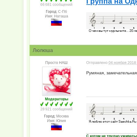
Группа на Од
66 681 сообщений
Город:
С-Пб
Имя: Наташа
Люлюша
Просто НАШ
Отправлено
04 ноября 2018 
Румяная, замечательная
Модераторы
28 921 сообщений
Город:
Москва
Имя: Юлия
_______________________
С котом не трудно уживать