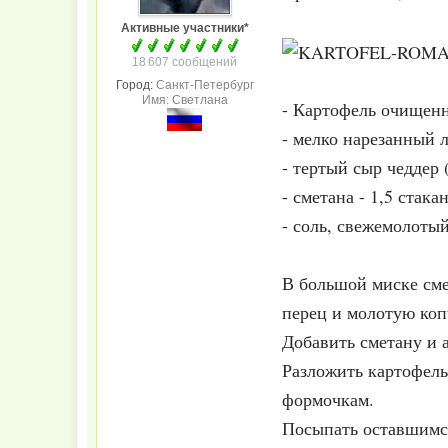
Активные участники*
18 607 сообщений
Город:
Санкт-Петербург
Имя: Светлана
- Картофель очищенн
- мелко нарезанный 
- тертый сыр чеддер 
- сметана - 1,5 стак
- соль, свежемолотый
В большой миске сме
перец и молотую ко
Добавить сметану и 
Разложить картофель
формочкам.
Посыпать оставшимся 