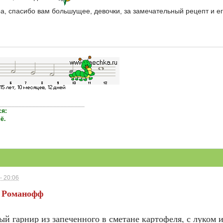
a, спасибо вам большущее, девочки, за замечательный рецепт и ег
_________________________
ся:
ё.
- 20:06
 Романофф
й гарнир из запеченного в сметане картофеля, с луком и