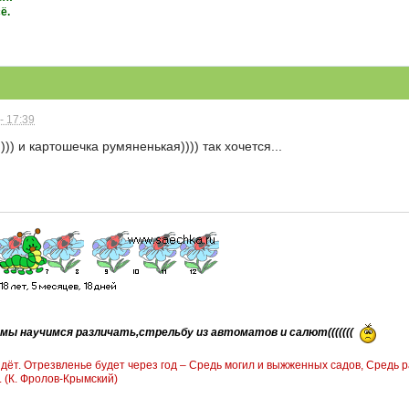
ё.
- 17:39
))) и картошечка румяненькая)))) так хочется...
мы научимся различать,стрельбу из автоматов и салют(((((((
йдёт. Отрезвленье будет через год – Средь могил и выжженных садов, Средь
 (К. Фролов-Крымский)