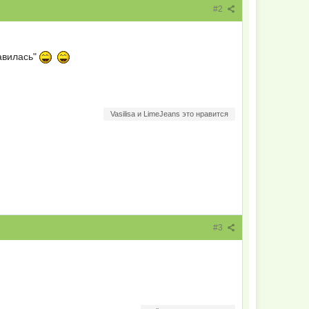
#2
авилась"
Vasilisa и LimeJeans это нравится
#3