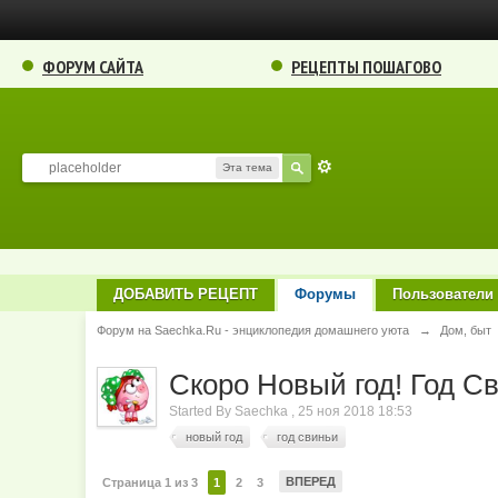
ФОРУМ САЙТА
РЕЦЕПТЫ ПОШАГОВО
Эта тема
ДОБАВИТЬ РЕЦЕПТ
Форумы
Пользователи
Форум на Saechka.Ru - энциклопедия домашнего уюта
→
Дом, быт
Скоро Новый год! Год Св
Started By
Saechka
,
25 ноя 2018 18:53
новый год
год свиньи
ВПЕРЕД
Страница 1 из 3
1
2
3