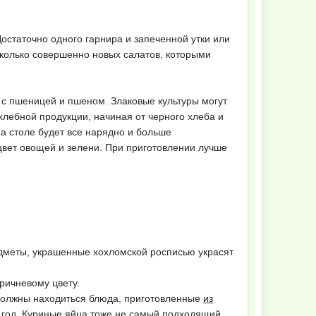
Достаточно одного гарнира и запеченной утки или
есколько совершенно новых салатов, которыми
 с пшеницей и пшеном. Злаковые культуры могут
лебной продукции, начиная от черного хлеба и
на столе будет все нарядно и больше
 цвет овощей и зелени. При приготовлении лучше
едметы, украшенные хохломской росписью украсят
ричневому цвету.
 должны находиться блюда, приготовленные
из
 год.
Куриные яйца
тоже не самый подходящий