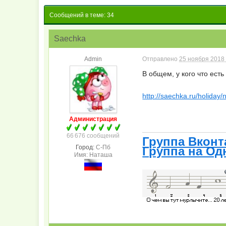
Сообщений в теме: 34
Saechka
Admin
Отправлено
25 ноября 2018 
В общем, у кого что есть
http://saechka.ru/holiday
Администрация
66 676 сообщений
Группа Вконт
Город:
С-Пб
Группа на Од
Имя: Наташа