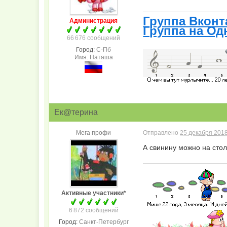
Группа Вконт
Администрация
Группа на Од
66 676 сообщений
Город:
С-Пб
Имя: Наташа
Ек@терина
Мега профи
Отправлено
25 декабря 2018
А свинину можно на стол?
Активные участники*
6 872 сообщений
Город:
Санкт-Петербург