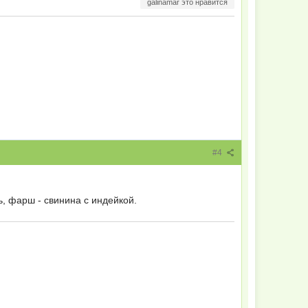
galinamar это нравится
#4
ь, фарш - свинина с индейкой.