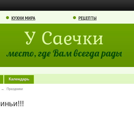
КУХНИ МИРА
РЕЦЕПТЫ
У Саечки
место, где Вам всегда рады
Календарь
→
Праздники
иньи!!!