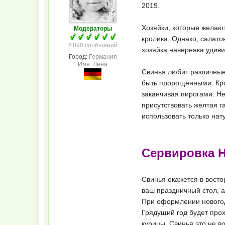
2019.
Хозяйки, которые желают
Модераторы
кролика. Однако, салато
6 890 сообщений
хозяйка наверняка удиви
Город:
Германия
Имя: Лена
Свинья любит различные 
быть пророщенными. Кро
заканчивая пирогами. Не
присутствовать желтая г
использовать только нат
Сервировка Н
Свинья окажется в вост
ваш праздничный стол, а
При оформлении новогодн
Грядущий год будет про
курицы
. Свинья это не 