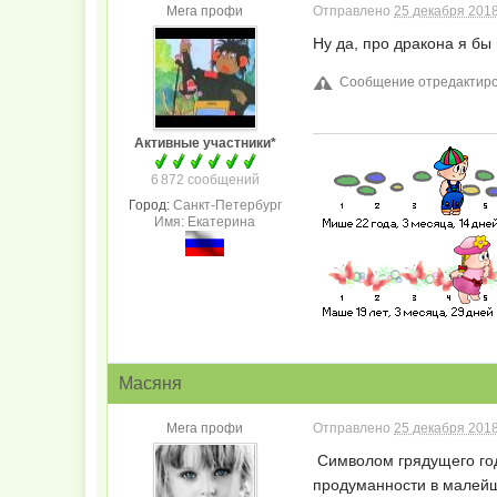
Мега профи
Отправлено
25 декабря 2018
Ну да, про дракона я бы
Сообщение отредактиров
Активные участники*
6 872 сообщений
Город:
Санкт-Петербург
Имя: Екатерина
Масяня
Мега профи
Отправлено
25 декабря 2018
Символом грядущего год
продуманности в малейши