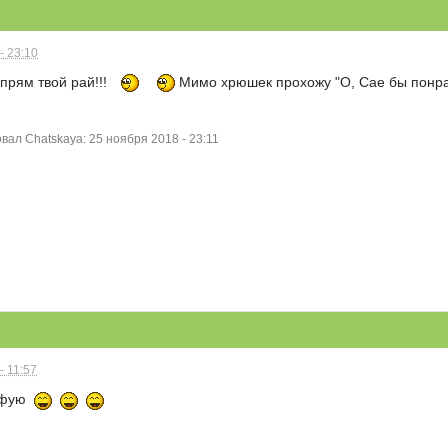
- 23:10
 прям твой рай!!!
Мимо хрюшек прохожу "О, Сае бы понр
ал Chatskaya: 25 ноября 2018 - 23:11
- 11:57
айфую