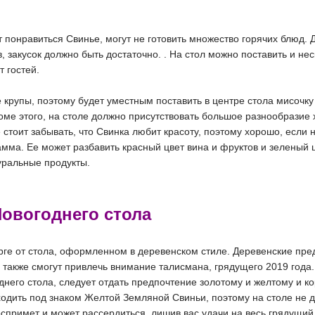
 понравиться Свинье, могут не готовить множество горячих блюд. 
в, закусок должно быть достаточно. . На стол можно поставить и н
т гостей.
крупы, поэтому будет уместным поставить в центре стола мисочку
ме этого, на столе должно присутствовать большое разнообразие х
 стоит забывать, что Свинка любит красоту, поэтому хорошо, если 
амма. Ее может разбавить красный цвет вина и фруктов и зеленый
уральные продукты.
овогоднего стола
орге от стола, оформленном в деревенском стиле. Деревенские пр
 также смогут привлечь внимание талисмана, грядущего 2019 года.
его стола, следует отдать предпочтение золотому и желтому и ко
ходить под знаком Желтой Земляной Свиньи, поэтому на столе не
воспримет и может рассердиться, лишив вас удачи на весь грядущий