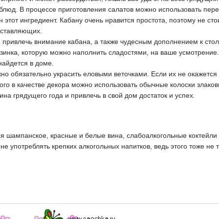
 блюд. В процессе приготовления салатов можно использовать пер
н этот ингредиент. Кабану очень нравится простота, поэтому не с
оставляющих.
привлечь внимание кабана, а также чудесным дополнением к столу
зинка, которую можно наполнить сладостями, на ваше усмотрение.
найдется в доме.
жно обязательно украсить еловыми веточками. Если их не окажется
ого в качестве декора можно использовать обычные колоски злаковы
ина грядущего года и привлечь в свой дом достаток и успех.
 шампанское, красные и белые вина, слабоалкогольные коктейли –
 не употреблять крепких алкогольных напитков, ведь этого тоже не 