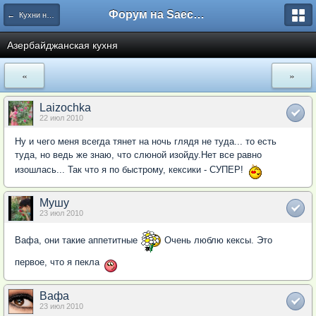
Форум на Saechka.Ru - энциклопедия домашнего уюта
← Кухни народов Мира
Азербайджанская кухня
«
»
Laizochka
22 июл 2010
Ну и чего меня всегда тянет на ночь глядя не туда... то есть
туда, но ведь же знаю, что слюной изойду.Нет все равно
изошлась... Так что я по быстрому, кексики - СУПЕР!
Мушу
23 июл 2010
Вафа, они такие аппетитные
Очень люблю кексы. Это
первое, что я пекла
Вафа
23 июл 2010