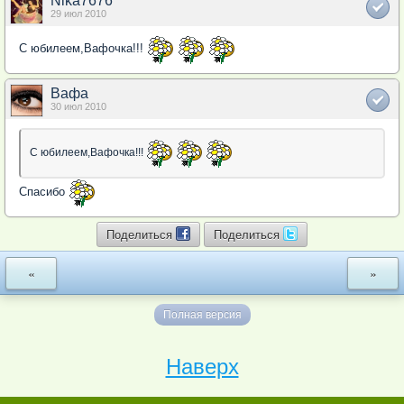
Nika7676
29 июл 2010
С юбилеем,Вафочка!!!
Вафа
30 июл 2010
С юбилеем,Вафочка!!!
Спасибо
Поделиться
Поделиться
«
»
Полная версия
Наверх