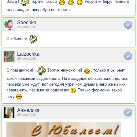
Вафа !
Тортик просто
Рецептик беру. Немного
жара спадет, попробую повторить
Saechka
29 июл 2010
С юбилеем
Laizochka
29 июл 2010
С праздником!!!
Тортик -вкуснючий
, только я бы бант
такой красивый выделилила. На выходных обязательно сделаю,
персики уже ждут, вот сегодня утречком думала чего же из них
сварганить, пасибки за подсказку
Только формочки такой
нету
Анжелика
29 июл 2010