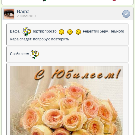
Вафа
29 июл 2010
Вафа !
Тортик просто
Рецептик беру. Немного
жара спадет, попробую повторить
С юбилеем