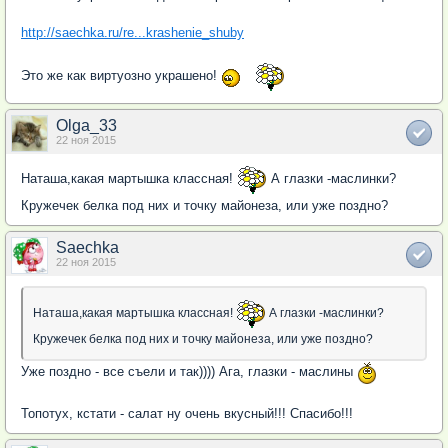
http://saechka.ru/re...krashenie_shuby
Это же как виртуозно украшено!
Olga_33
22 ноя 2015
Наташа,какая мартышка классная!
А глазки -маслинки?
Кружечек белка под них и точку майонеза, или уже поздно?
Saechka
22 ноя 2015
Наташа,какая мартышка классная!
А глазки -маслинки?
Кружечек белка под них и точку майонеза, или уже поздно?
Уже поздно - все съели и так)))) Ага, глазки - маслины
Топотух, кстати - салат ну очень вкусный!!! Спасибо!!!