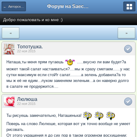
Форум на Saechka.Ru - энциклопедия домашнего уюта
← Авторские рецепты
Добро пожаловать и ко мне :)
«
»
Топотушка.
22 ноя 2015
Наташа,ты меня прям пугаешь
.....вкусно ли вам будет?а
может такой салат настаиваться?....мы ж сразу сметаем......у нас
сутки максимум если стоИт салат.........а зелень добавила?а то
мы ж её не едим...луком заменяем зеленым...а он наверно долго
в салате не продержится....
Люлюша
22 ноя 2015
Ты рисуешь замечательно, Наташенька!
Поверь на слово Люлюше, которая вот уж точно вообще не умеет
рисовать.
От этого украшения я до сих пор в таком огромном восхищении: