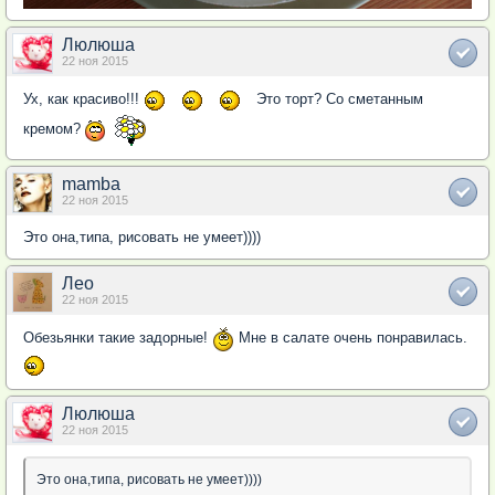
Люлюша
22 ноя 2015
Ух, как красиво!!!
Это торт? Со сметанным
кремом?
mamba
22 ноя 2015
Это она,типа, рисовать не умеет))))
Лео
22 ноя 2015
Обезьянки такие задорные!
Мне в салате очень понравилась.
Люлюша
22 ноя 2015
Это она,типа, рисовать не умеет))))