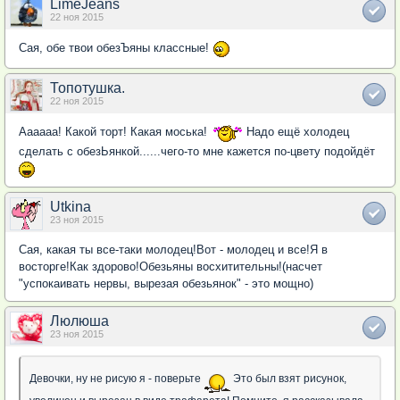
LimeJeans
22 ноя 2015
Сая, обе твои обезЪяны классные!
Топотушка.
22 ноя 2015
Аааааа! Какой торт! Какая моська!
Надо ещё холодец
сделать с обезЬянкой......чего-то мне кажется по-цвету подойдёт
Utkina
23 ноя 2015
Сая, какая ты все-таки молодец!Вот - молодец и все!Я в
восторге!Как здорово!Обезьяны восхитительны!(насчет
"успокаивать нервы, вырезая обезьянок" - это мощно)
Люлюша
23 ноя 2015
Девочки, ну не рисую я - поверьте
Это был взят рисунок,