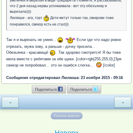
увеличен и вырезан в виде трафарета! Помните, я рассказывала,
что 2 дня назад нервы успокаивала - вот эту обезъянку и
вырезала))))
Люлюше - ага, торт
Дети метут только так, свекрови тоже
понравился, свекор есть не стал)))
Так я и вырезать не умею...
Если где что надо ровно
отрезать, мужа зову, а раньше - дочку просила...
Обезьянка - красавица!
Так здорово смотрится! Я бы тоже
мела вместе с ребятами за обе щеки. [color=rgb(255,255,0);]Зря
свекор не попробовал... это он ошибся слегка...
[/color]
Сообщение отредактировал Люлюша: 23 ноября 2015 - 09:16
Поделиться
Поделиться
«
»
Полная версия
Наверх