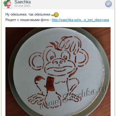
Saechka
22 ноя 2015
Ну обезьянки, так обезьянки
Рецепт с пошаговыми фото -
http://saechka.ru/re...e_tort_obezyana