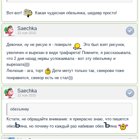
Вот-вот!
Какая чудесная обезьянка, шедевр просто!
Saechka
22 ноя 2015
Девочки, ну не рисую я - поверьте
Это был взят рисунок,
увеличен и вырезан в виде трафарета! Помните, я рассказывала,
что 2 дня назад нервы успокаивала - вот эту обезъянку и
вырезала))))
Люлюше - ага, торт
Дети метут только так, свекрови тоже
понравился, свекор есть не стал)))
Saechka
22 ноя 2015
обезъянку
Кстати, не обращайте внимание: я прекрасно знаю, что пишется
Ь
Ъ
обез
яна, но почему-то каждый раз набиваю обез
яна