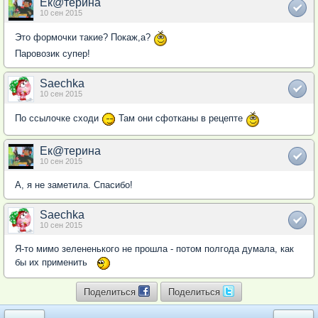
Ек@терина
10 сен 2015
Это формочки такие? Покаж,а?
Паровозик супер!
Saechka
10 сен 2015
По ссылочке сходи
Там они сфотканы в рецепте
Ек@терина
10 сен 2015
А, я не заметила. Спасибо!
Saechka
10 сен 2015
Я-то мимо зелененького не прошла - потом полгода думала, как
бы их применить
Поделиться
Поделиться