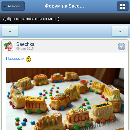
Форум на Saechka.Ru - энциклопедия домашнего уюта
← Авторские рецепты
Добро пожаловать и ко мне :)
«
»
Saechka
09 сен 2015
Паровозик