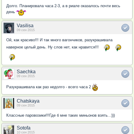
Долго. Планировала часа 2-3, а в риале оказалось почти весь
день
Vasilisa
09 сен 2015
Ой, как красиво!!! И так много вагончиков, разукрашивала
наверное целый день. Ну слов нет, как нравится!!!
Saechka
09 сен 2015
Разукрашивала как раз недолго - всего часа 2
Chatskaya
09 сен 2015
Классные паровозики!!!Где б мне таких миньонов взять...)))
Sotofa
10 сен 2015