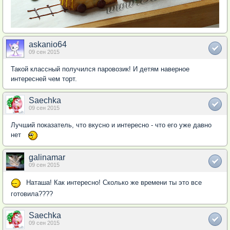
askanio64
09 сен 2015
Такой классный получился паровозик! И детям наверное
интересней чем торт.
Saechka
09 сен 2015
Лучший показатель, что вкусно и интересно - что его уже давно
нет
galinamar
09 сен 2015
Наташа! Как интересно! Сколько же времени ты это все
готовила????
Saechka
09 сен 2015