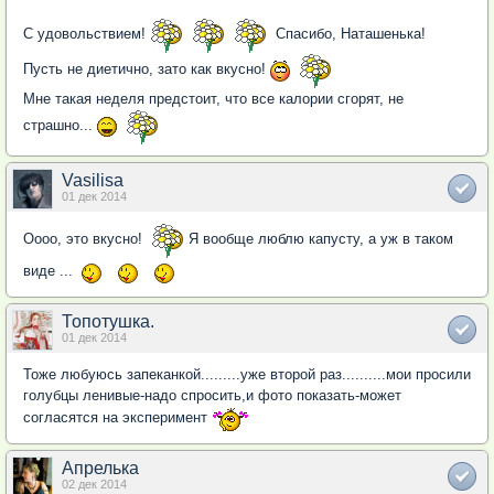
С удовольствием!
Спасибо, Наташенька!
Пусть не диетично, зато как вкусно!
Мне такая неделя предстоит, что все калории сгорят, не
страшно...
Vasilisa
01 дек 2014
Оооо, это вкусно!
Я вообще люблю капусту, а уж в таком
виде ...
Топотушка.
01 дек 2014
Тоже любуюсь запеканкой.........уже второй раз..........мои просили
голубцы ленивые-надо спросить,и фото показать-может
согласятся на эксперимент
Апрелька
02 дек 2014