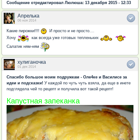
Сообщение отредактировал Люлюша: 13 декабря 2015 - 12:33
Апрелька
06 ноя 2014
Какие пирожки!!!!
И просто и не просто....
Хочу
как всегда уже готовых тепленьких
Салатик ням-ням
хулиганочка
01 дек 2014
Спасибо большое моим подружкам - Оле4ке и Василисе за
идеи и подсказки!
У каждой по чуть чуть взяла, да еще в инете
подглядела чей то рецепт и получила вот такой рецепт!
Капустная запеканка