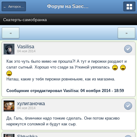
Форум на Saechka.Ru - энциклопедия домашнего уюта
← Авторские рецепты
Скатерть-самобранка
«
»
Vasilisa
04 ноя 2014
Как это чуть было мимо не прошла?! А тут и пирожки раздают и
салат сытный. Хорошо что сзади за Уткиной увязалась
Наташ, какие у тебя пирожки ровненькие, как из магазина.
Сообщение отредактировал Vasilisa: 04 ноября 2014 - 18:59
хулиганочка
04 ноя 2014
Да, Галь, блинчики надо тонкие сделать. Они потом красиво
нарежутся соломкой и будут как сыр.
Shtuchka