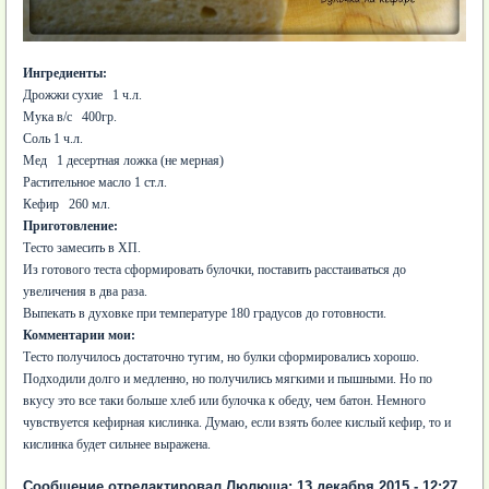
Ингредиенты:
Дрожжи сухие 1 ч.л.
Мука в/с 400гр.
Соль 1 ч.л.
Мед 1 десертная ложка (не мерная)
Растительное масло 1 ст.л.
Кефир 260 мл.
Приготовление:
Тесто замесить в ХП.
Из готового теста сформировать булочки, поставить расстаиваться до
увеличения в два раза.
Выпекать в духовке при температуре 180 градусов до готовности.
Комментарии мои:
Тесто получилось достаточно тугим, но булки сформировались хорошо.
Подходили долго и медленно, но получились мягкими и пышными. Но по
вкусу это все таки больше хлеб или булочка к обеду, чем батон. Немного
чувствуется кефирная кислинка. Думаю, если взять более кислый кефир, то и
кислинка будет сильнее выражена.
Сообщение отредактировал Люлюша: 13 декабря 2015 - 12:27