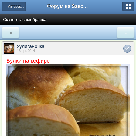
Форум на Saechka.Ru - энциклопедия домашнего уюта
← Авторские рецепты
Скатерть-самобранка
«
»
хулиганочка
16 дек 2014
Булки на кефире