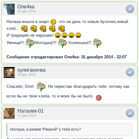
Оле4ка
16 дек 2014
Наташа вошла в азарт
что ни день то новые булочки,новый
хлеб...
И традицию не нарушает
Умница!!!
Молодец!!!!
Хозяюшка!!!
Сообщение отредактировал Оле4ка: 16 декабря 2014 - 22:07
хулиганочка
16 дек 2014
Спасибо, Оля!
Не перестаю благодарить тебя, потому как
если бы не твои хлеба, то и моих бы не было
Наталек-01
17 дек 2014
Наташа, а режим "Ржаной" у тебя есть?