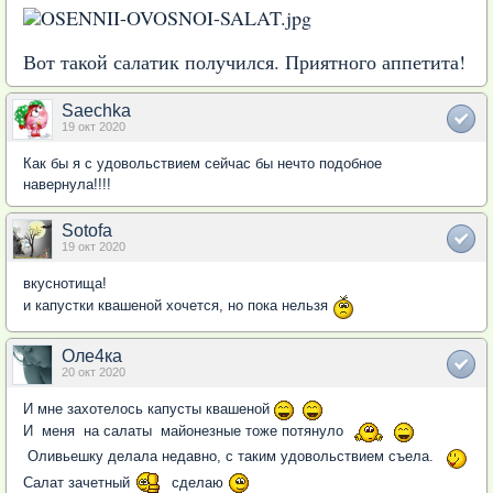
Вот такой салатик получился. Приятного аппетита!
Saechka
19 окт 2020
Как бы я с удовольствием сейчас бы нечто подобное
навернула!!!!
Sotofa
19 окт 2020
вкуснотища!
и капустки квашеной хочется, но пока нельзя
Оле4ка
20 окт 2020
И мне захотелось капусты квашеной
И меня на салаты майонезные тоже потянуло
Оливьешку делала недавно, с таким удовольствием съела.
Салат зачетный
сделаю