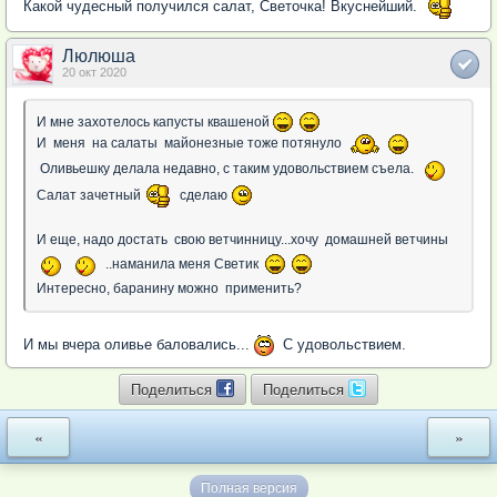
Какой чудесный получился салат, Светочка! Вкуснейший.
Люлюша
20 окт 2020
И мне захотелось капусты квашеной
И меня на салаты майонезные тоже потянуло
Оливьешку делала недавно, с таким удовольствием съела.
Салат зачетный
сделаю
И еще, надо достать свою ветчинницу...хочу домашней ветчины
..наманила меня Светик
Интересно, баранину можно применить?
И мы вчера оливье баловались...
С удовольствием.
Поделиться
Поделиться
«
»
Полная версия