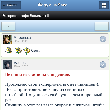
Форум на Saechka.Ru - энциклопедия домашнего уюта
← Авторские рецепты
Экспресс - кафе Василисы II
«
»
Апрелька
02 окт 2020
Света
Vasilisa
15 окт 2020
Ветчина из свинины с индейкой.
Продолжаю свои эксперименты с ветчинницей)).
Вчера приготовила ветчину из свинины с
индейкой. Получилось ещё лучше, чем в прошлый
раз!
Свинину в этот раз взяла окорок и с жирком, чтобы
ветчина была посочнее.