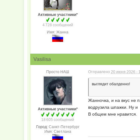
Активные участники*
4 728 сообщений
Имя: Жанна
Vasilisa
Просто НАШ
Отправлено
20 июня 2026 - 
выглядит обалденно!
Жанночка, и на вкус не 
водрузила шпажки. Ну и 
Активные участники*
В общем мне нравится.
18 605 сообщений
Город:
Санкт-Петербург
Имя: Светлана