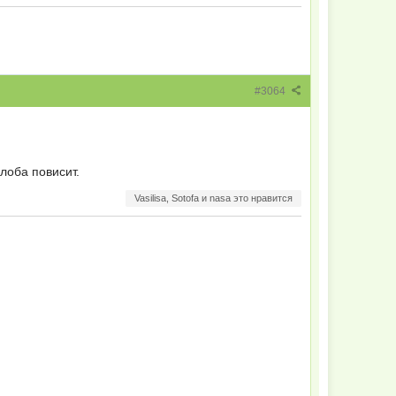
#3064
алоба повисит.
Vasilisa, Sotofa и nasa это нравится