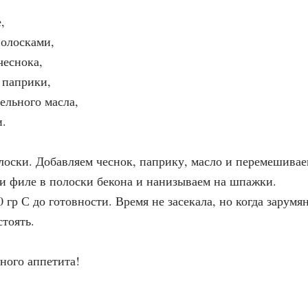
,
полосками,
чеснока,
 паприки,
тельного масла,
и.
лоски. Добавляем чеснок, паприку, масло и перемешивае
и филе в полоски бекона и нанизываем на шпажки.
 гр С до готовности. Время не засекала, но когда зарумя
стоять.
ного аппетита!