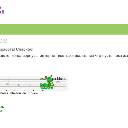
ы
 II
20:53
 красота! Спасибо!
влю, когда вернусь, интернет все-таки шалит, так что пусть пока ж
_________________________
ся:
ё.