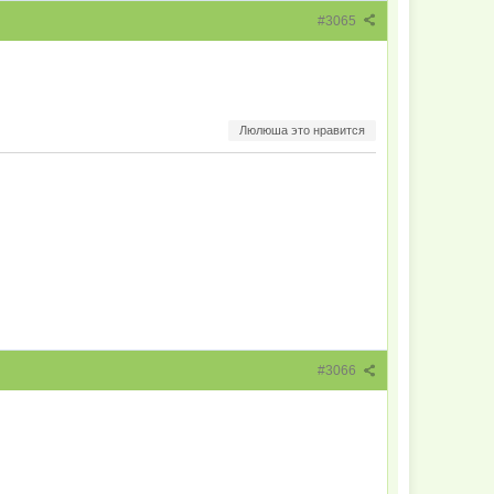
#3065
Люлюша это нравится
#3066