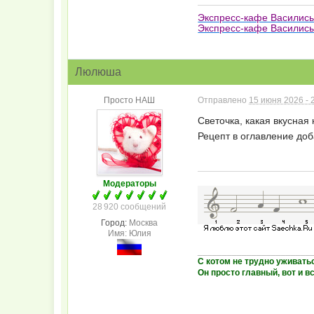
Экспресс-кафе Василис
Экспресс-кафе Василисы
Люлюша
Просто НАШ
Отправлено
15 июня 2026 - 
Светочка, какая вкусная
Рецепт в оглавление доба
Модераторы
28 920 сообщений
Город:
Москва
Имя: Юлия
_______________________
С котом не трудно уживать
Он просто главный, вот и вс