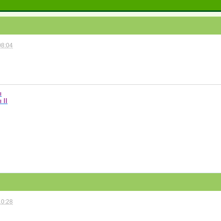
08:04
ы
 II
10:28