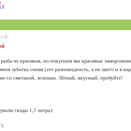
ы
 II
14:36
ой
а рыба не красивая, но покупаем мы красивые заморожен
меня зубатка синяя (это разновидность, а не цвет) и я в
аю со сметаной, зеленью. Лёгкий, вкусный, пробуйте!
трюлю (воды 1,3 литра):
г),