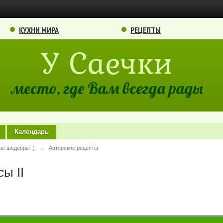
КУХНИ МИРА
РЕЦЕПТЫ
У Саечки
место, где Вам всегда рады
Календарь
ые шедевры :)
→
Авторские рецепты
ы II