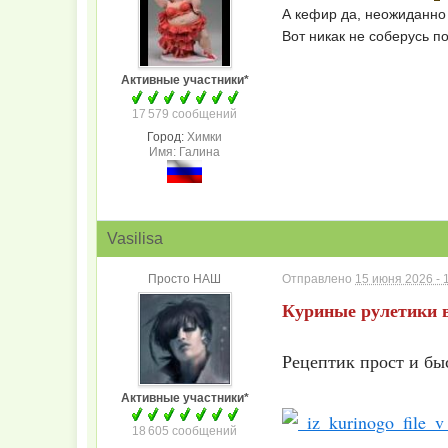
А кефир да, неожиданно
Вот никак не соберусь п
Активные участники*
17 579 сообщений
Город:
Химки
Имя: Галина
Vasilisa
Просто НАШ
Отправлено
15 июня 2026 - 
Куриные рулетики в
Рецептик прост и бы
Активные участники*
18 605 сообщений