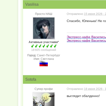
Vasilisa
Просто НАШ
Отправлено
15 июня 2026 - 
Спасибо, Юленька! Не го
Экспресс-кафе Василис
Экспресс-кафе Василисы
Активные участники*
18 605 сообщений
Город:
Санкт-Петербург
Имя: Светлана
Sotofa
Супер профи
Отправлено
18 июня 2026 - 
выглядит обалденно!