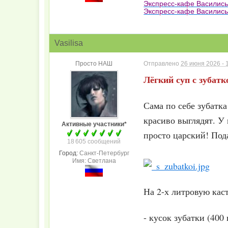
Экспресс-кафе Василис
Экспресс-кафе Василисы
Vasilisa
Просто НАШ
Отправлено
26 июня 2026 - 
Лёгкий суп с зубатк
Сама по себе зубатк
красиво выглядят. У 
Активные участники*
просто царский! Под
18 605 сообщений
Город:
Санкт-Петербург
Имя: Светлана
На 2-х литровую кас
- кусок зубатки (400 