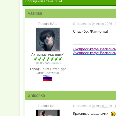
Сообщений в теме: 3074
Vasilisa
Просто НАШ
Отправлено
04 июня 2026 - 
Спасибо, Жанночка!
Экспресс-кафе Василис
Экспресс-кафе Василисы
Активные участники*
18 605 сообщений
Город:
Санкт-Петербург
Имя: Светлана
Shtuchka
Просто НАШ
Отправлено
04 июня 2026 - 
Красивые шашлычки