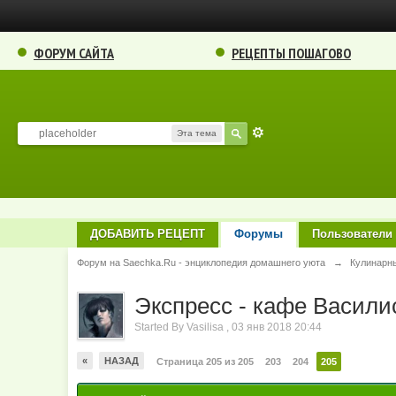
ФОРУМ САЙТА
РЕЦЕПТЫ ПОШАГОВО
Эта тема
ДОБАВИТЬ РЕЦЕПТ
Форумы
Пользователи
Форум на Saechka.Ru - энциклопедия домашнего уюта
→
Кулинарн
Экспресс - кафе Василис
Started By
Vasilisa
,
03 янв 2018 20:44
«
НАЗАД
Страница 205 из 205
203
204
205