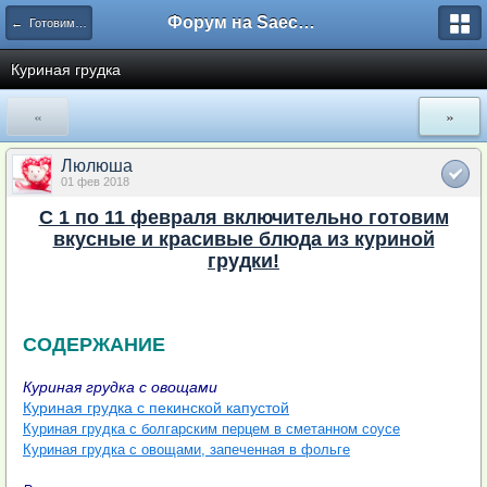
Форум на Saechka.Ru - энциклопедия домашнего уюта
← Готовим из...
Куриная грудка
«
»
Люлюша
01 фев 2018
С 1 по 11 февраля включительно готовим
вкусные и красивые блюда из куриной
грудки!
СОДЕРЖАНИЕ
Куриная грудка с овощами
Куриная грудка с пекинской капустой
Куриная грудка с болгарским перцем в сметанном соусе
Куриная грудка с овощами, запеченная в фольге