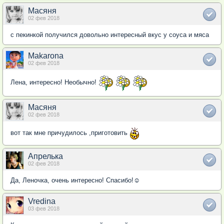
Масяня
02 фев 2018
с пекинкой получился довольно интересный вкус у соуса и мяса
Makarona
02 фев 2018
Лена, интересно! Необычно!
Масяня
02 фев 2018
вот так мне причудилось ,приготовить
Апрелька
02 фев 2018
Да, Леночка, очень интересно! Спасибо!☺
Vredina
03 фев 2018