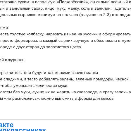
статочно сухим: я использую «Пискарёвский», он сильно влажный 
ый и ванильный сахар, яйцо, муку, манку, соль и ванилин. Тщател
еальных сырников минимум на полчаса (а лучше на 2-3) в холодил
тями:
теста толстую колбаску, нарезать из нее на кусочки и сформироват
: просто формировала каждый сырник вручную и обваливала в муке
ороде с двух сторон до золотистого цвета.
ий в журнале:
зрыхлитель: они будут и так мягкими за счет манки.
 сладкими, в тесто добавлять зелень, вяленые помидоры, чеснок, 
 чтобы уменьшить количество муки.
овсем без муки, лучше их не жарить на сковороде, а сразу запечь 
бы «не расползлись», можно выложить в формы для кексов.
акте
ноклассниках