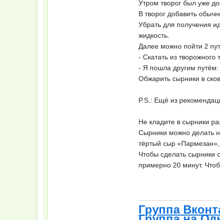
Утром творог был уже до
В творог добавить обычн
Убрать для получения ид
жидкость.
Далее можно пойти 2 пу
- Скатать из творожного 
- Я пошла другим путём
Обжарить сырники в сков
P.S.: Ещё из рекомендац
Не кладите в сырники ра
Сырники можно делать не
тёртый сыр «Пармезан»,
Чтобы сделать сырники с
примерно 20 минут. Что
Группа Вконт
Группа на Од