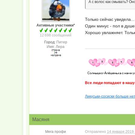
А с волос как смывать? О
Только сейчас увидела..
Активные участники*
Один минус - пол в душе
Хорошо увлажняет. Тольк
12 698 сообщений
Город:
Питер
Имя: Лера
Все люди попадают в нашу ж
Ликуськи-сосиски больше нет
Масяня
Мега профи
Отправлено
14 января 2019 