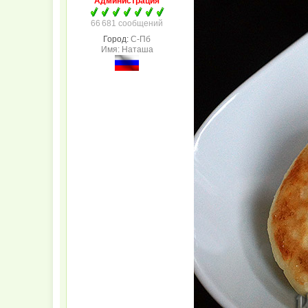
Администрация
66 681 сообщений
Город:
С-Пб
Имя: Наташа