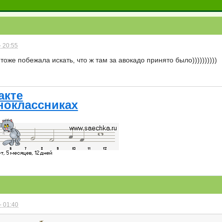
- 20:55
 тоже побежала искать, что ж там за авокадо принято было))))))))))
акте
ноклассниках
- 01:40