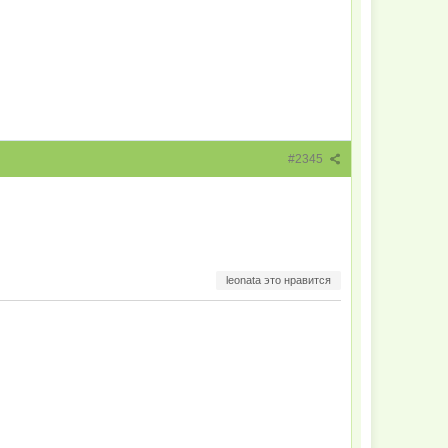
#2345
leonata это нравится