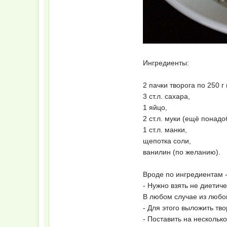
Ингредиенты:
2 пачки творога по 250 
3 ст.л. сахара,
1 яйцо,
2 ст.л. муки (ещё понад
1 ст.л. манки,
щепотка соли,
ванилин (по желанию).
Вроде по ингредиентам -
- Нужно взять не диетич
В любом случае из любо
- Для этого выложить тв
- Поставить на несколько