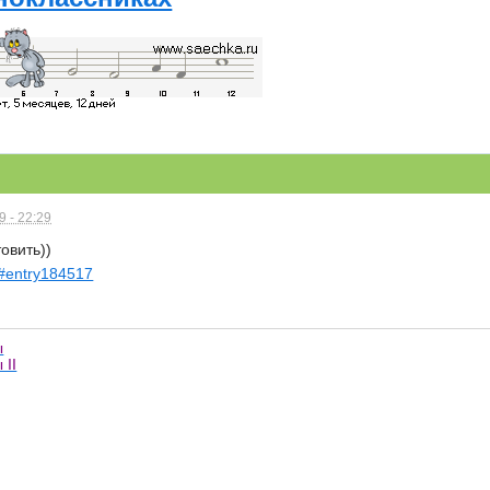
 - 22:29
овить))
4#entry184517
ы
 II