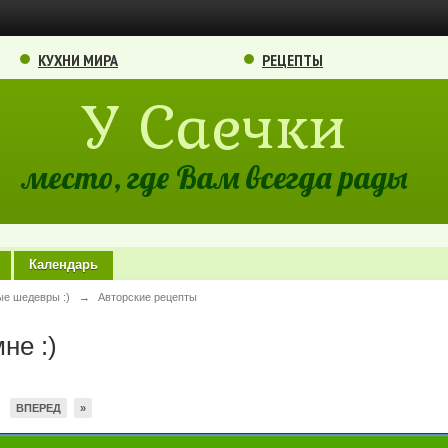
КУХНИ МИРА
РЕЦЕПТЫ
У Саечки
место, где Вам всегда рады
Календарь
ые шедевры :)
→
Авторские рецепты
не :)
ВПЕРЕД
»