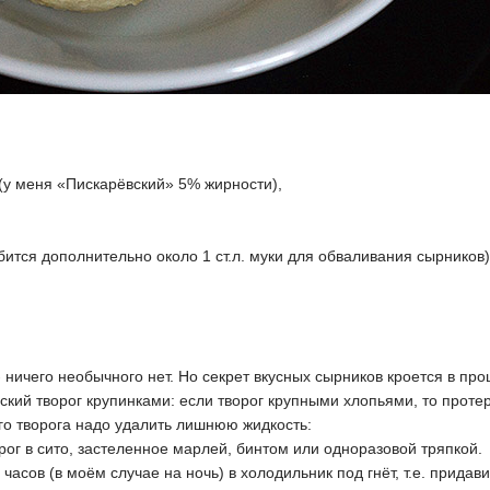
г (у меня «Пискарёвский» 5% жирности),
обится дополнительно около 1 ст.л. муки для обваливания сырников)
 ничего необычного нет. Но секрет вкусных сырников кроется в про
еский творог крупинками: если творог крупными хлопьями, то протер
го творога надо удалить лишнюю жидкость:
орог в сито, застеленное марлей, бинтом или одноразовой тряпкой.
 часов (в моём случае на ночь) в холодильник под гнёт, т.е. придав