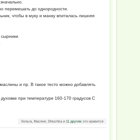
изначально.
ьно перемешать до однородности.
ьник, чтобы в муку и манку впиталась лишняя
ь сырники.
.
маслины и пр. В такое тесто можно добавлять
в духовке при температуре 160-170 градусов С
Хельга, Масяня, Shtuchka и
11 другим
это нравится