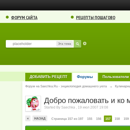
ФОРУМ САЙТА
РЕЦЕПТЫ ПОШАГОВО
Эта тема
ДОБАВИТЬ РЕЦЕПТ
Форумы
Пользователи
Форум на Saechka.Ru - энциклопедия домашнего уюта
→
Кулинарн
Добро пожаловать и ко м
Started By
Saechka
,
19 июл 2007 19:08
«
НАЗАД
Страница 157 из 197
155
156
157
158
159