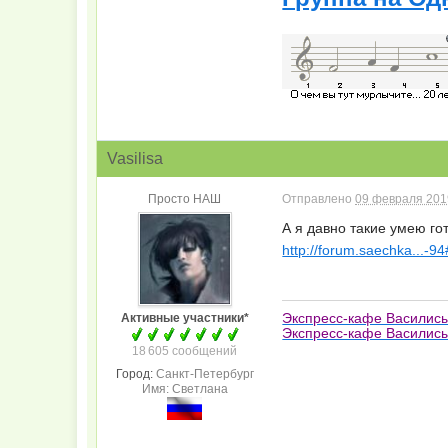
Vasilisa
Просто НАШ
Отправлено
09 февраля 2019
А я давно такие умею гот
http://forum.saechka...-9
Экспресс-кафе Василис
Активные участники*
Экспресс-кафе Василисы
18 605 сообщений
Город:
Санкт-Петербург
Имя: Светлана