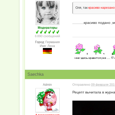
Оля, так
красиво нарезано
...........красиво подано
Модераторы
6 890 сообщений
Город:
Германия
Имя: Лена
Saechka
Admin
Отправлено
09 февраля 2019
Рецепт вычитала в журна