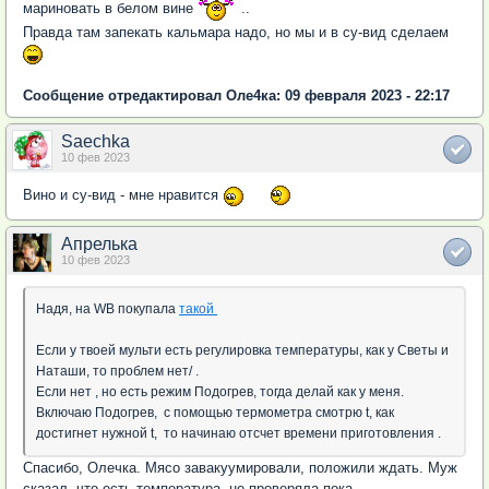
мариновать в белом вине
..
Правда там запекать кальмара надо, но мы и в су-вид сделаем
Сообщение отредактировал Оле4ка: 09 февраля 2023 - 22:17
Saechka
10 фев 2023
Вино и су-вид - мне нравится
Апрелька
10 фев 2023
Надя, на WB покупала
такой
Если у твоей мульти есть регулировка температуры, как у Светы и
Наташи, то проблем нет/ .
Если нет , но есть режим Подогрев, тогда делай как у меня.
Включаю Подогрев, с помощью термометра смотрю t, как
достигнет нужной t, то начинаю отсчет времени приготовления .
Спасибо, Олечка. Мясо завакуумировали, положили ждать. Муж
сказал, что есть температура, не проверяла пока.