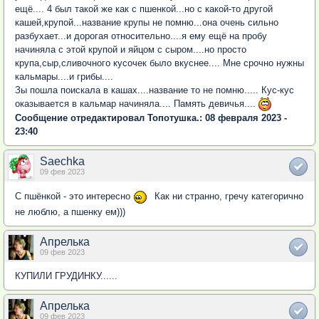
ещё.... 4 был такой же как с пшенкой...но с какой-то другой
кашей,крупой...название крупы не помню...она очень сильно
разбухает...и дорогая относительно....я ему ещё на пробу
начиняла с этой крупой и яйцом с сыром....но просто
крупа,сыр,сливочного кусочек было вкуснее.... Мне срочно нужны
кальмары....и грибы....
Зы пошла поискала в кашах....название то не помню..... Кус-кус
оказывается в кальмар начиняла.... Память девичья....
Сообщение отредактировал Топотушка.: 08 февраля 2023 -
23:40
Saechka
09 фев 2023
С пшёнкой - это интересно
Как ни странно, гречу категорично
не люблю, а пшенку ем)))
Апрелька
09 фев 2023
КУПИЛИ ГРУДИНКУ......
Апрелька
09 фев 2023