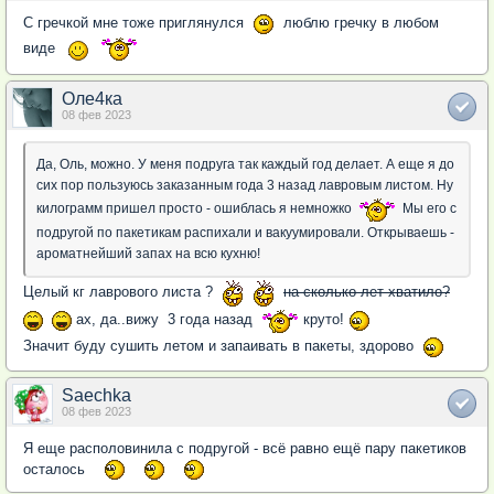
С гречкой мне тоже приглянулся
люблю гречку в любом
виде
Оле4ка
08 фев 2023
Да, Оль, можно. У меня подруга так каждый год делает. А еще я до
сих пор пользуюсь заказанным года 3 назад лавровым листом. Ну
килограмм пришел просто - ошиблась я немножко
Мы его с
подругой по пакетикам распихали и вакуумировали. Открываешь -
ароматнейший запах на всю кухню!
Целый кг лаврового листа ?
на сколько лет хватило?
ах, да..вижу 3 года назад
круто!
Значит буду сушить летом и запаивать в пакеты, здорово
Saechka
08 фев 2023
Я еще располовинила с подругой - всё равно ещё пару пакетиков
осталось