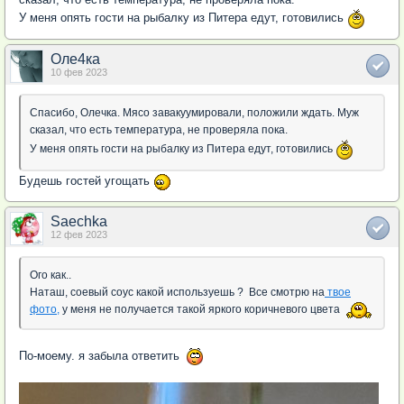
У меня опять гости на рыбалку из Питера едут, готовились
Оле4ка
10 фев 2023
Спасибо, Олечка. Мясо завакуумировали, положили ждать. Муж
сказал, что есть температура, не проверяла пока.
У меня опять гости на рыбалку из Питера едут, готовились
Будешь гостей угощать
Saechka
12 фев 2023
Ого как..
Наташ, соевый соус какой используешь ? Все смотрю на
твое
фото,
у меня не получается такой яркого коричневого цвета
По-моему. я забыла ответить