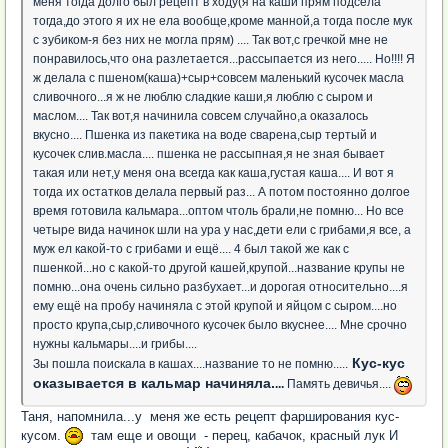
меня тогда долго был рецепт в ходу(я на каши прям подсела
тогда,до этого я их не ела вообще,кроме манной,а тогда после мук
с зубиком-я без них не могла прям) .... Так вот,с гречкой мне не
понравилось,что она разлетается...рассыпается из него..... Но!!!! Я
ж делала с пшеном(каша)+сыр+совсем маленький кусочек масла
сливочного...я ж не люблю сладкие каши,я люблю с сыром и
маслом.... Так вот,я начинила совсем случайно,а оказалось
вкусно.... Пшенка из пакетика на воде сварена,сыр тертый и
кусочек слив.масла.... пшенка не рассыпная,я не зная бывает
такая или нет,у меня она всегда как каша,густая каша.... И вот я
тогда их остатков делала первый раз... А потом постоянно долгое
время готовила кальмара...оптом чтоль брали,не помню... Но все
четыре вида начинок шли на ура у нас,дети ели с грибами,я все, а
муж ел какой-то с грибами и ещё.... 4 был такой же как с
пшенкой...но с какой-то другой кашей,крупой...название крупы не
помню...она очень сильно разбухает...и дорогая относительно....я
ему ещё на пробу начиняла с этой крупой и яйцом с сыром....но
просто крупа,сыр,сливочного кусочек было вкуснее.... Мне срочно
нужны кальмары....и грибы....
Кус-кус
Зы пошла поискала в кашах....название то не помню.....
оказывается в кальмар начиняла.
...
Память девичья....
Таня, напомнила...у меня же есть рецепт фарширования кус-
кусом.
там еще и овощи - перец, кабачок, красный лук И