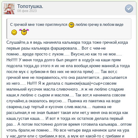
Топотушка.
08 фев 2023
С гречкой мне тоже приглянулся
люблю гречку в любом виде
Слушайте,а я ведь начиняла кальмара тогда тоже гречкой,когда
первые разы кальмара фаршировала... Вот с чем-не
помню...вроде просто с луком..... Вкусно,но как то не мое.....
Но!!!!! У меня тогда долго был рецепт в ходу(я на каши прям
подсела тогда,до этого я их не ела вообще,кроме манной,а тогда
после мук с зубиком-я без них не могла прям) .... Так вот,с
гречкой мне не понравилось,что она разлетается...рассыпается
из него..... Но!!!! Я ж делала с пшеном(каша)+сыр+совсем
маленький кусочек масла сливочного...я ж не люблю сладкие
каши,я люблю с сыром и маслом.... Так вот,я начинила совсем
случайно,а оказалось вкусно.... Пшенка из пакетика на воде
сварена,сыр тертый и кусочек слив.масла.... пшенка не
рассыпная,я не зная бывает такая или нет,у меня она всегда как
каша,густая каша.... И вот я тогда их остатков делала первый
раз... А потом постоянно долгое время готовила кальмара...оптом
чтоль брали,не помню... Но все четыре вида начинок шли на ура
у нас,дети ели с грибами,я все, а муж ел какой-то с грибами и