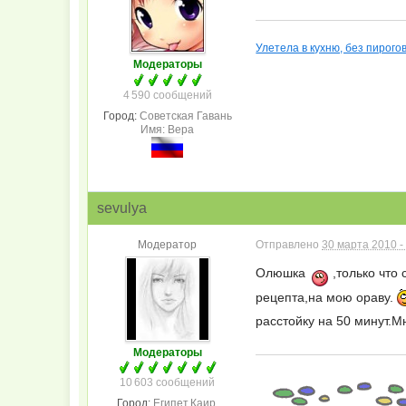
Улетела в кухню, без пирого
Модераторы
4 590 сообщений
Город:
Советская Гавань
Имя: Вера
sevulya
Модератор
Отправлено
30 марта 2010 -
Олюшка
,только что 
рецепта,на мою ораву.
расстойку на 50 минут.
Модераторы
10 603 сообщений
Город:
Египет,Каир.