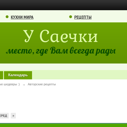
КУХНИ МИРА
РЕЦЕПТЫ
У Саечки
место, где Вам всегда рады
Календарь
ые шедевры :)
→
Авторские рецепты
ЕРЕД
»