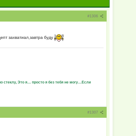
#1306
цепт захватиал,завтра буду
о стеклу, Это я… просто я без тебя не могу…Если
#1307