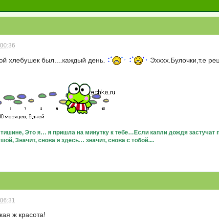
 00:36
ой хлебушек был....каждый день.
Эхххх.Булочки,т.е ре
в тишине, Это я… я пришла на минутку к тебе…Если капли дождя застучат п
ой, Значит, снова я здесь… значит, снова с тобой....
 06:31
кая ж красота!