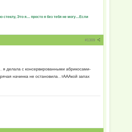
о стеклу, Это я… просто я без тебя не могу…Если
#1309
я... я делала с консервированными абрикосами-
орячая начинка не остановила...тАААкой запах