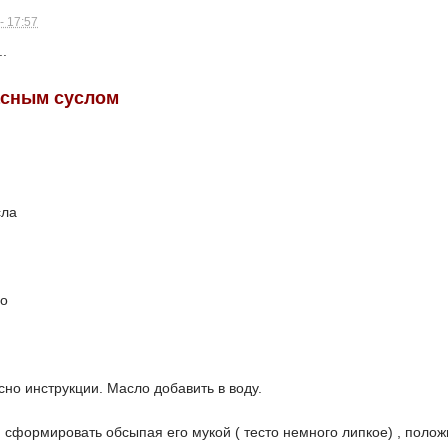
- 17:57
..
асным суслом
сла
го
сно инструкции. Масло добавить в воду.
 сформировать обсыпая его мукой ( тесто немного липкое) , полож