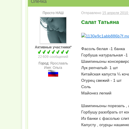
Оле4ка
Просто НАШ
Отправлено
15 апреля 2010 
Салат Татьяна
Активные участники*
Фасоль белая -1 банка
Горбуша натуральная -1
22 609 сообщений
Шампиньоны консервиро
Город:
Ярославль
Лук репчатый- 1 шт
Имя: Ольга
Китайская капуста ¼ коч
Огурец свежий - 1 шт
Соль
Майонез легкий
Шампиньоны порезать , л
Горбушу разобрать от ко
Из банки с фасолью слит
Капусту , огурцы нашинк