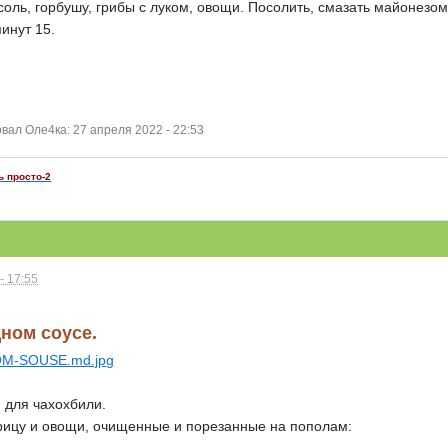
оль, горбушу, грибы с луком, овощи. Посолить, смазать майонезом
инут 15.
ал Оле4ка: 27 апреля 2022 - 22:53
ь просто-2
- 17:55
ном соусе.
и для чахохбили.
рицу и овощи, очищенные и порезанные на пополам: