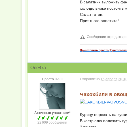
В салатник выложить фас
холодильнике постоять м
Салат готов.
Приятного аппетита!
Сообщение отредактиров
Приготовить просто!
Приготовит
Оле4ка
Просто НАШ
Отправлено
15 апреля 2010 
Чахохбили в овощ
Активные участники*
Курицу порезать на куск
В кастрюлю положить ку
22 609 сообщений
2 томата,