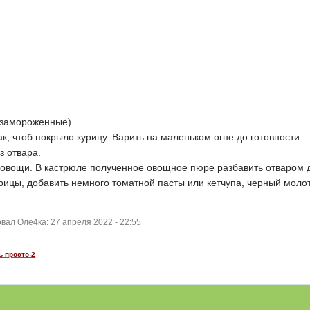
 замороженные).
ак, чтоб покрыло курицу. Варить на маленьком огне до готовности.
з отвара.
 овощи. В кастрюле полученное овощное пюре разбавить отваром д
урицы, добавить немного томатной пасты или кетчупа, черный моло
ал Оле4ка: 27 апреля 2022 - 22:55
ь просто-2