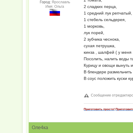
Город:
Ярославль
2 сладких перца,
Имя: Ольга
1 средний лук репчатый,
1 стебель сельдерея,
1 морковь,
лук порей,
2 зубчика чеснока,
сухая петрушка,
кинза , шалфей ( у меня
Посолить, налить воды т
Курицу и овощи вынуть и
В блендере размельчить
В соус положить куски к
Сообщение отредактиров
Приготовить просто!
Приготовит
Оле4ка