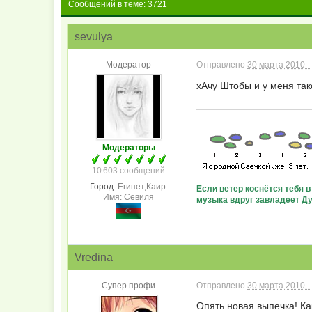
Сообщений в теме: 3721
sevulya
Модератор
Отправлено
30 марта 2010 -
хАчу Штобы и у меня так
Модераторы
10 603 сообщений
Город:
Египет,Каир.
Если ветер коснётся тебя 
Имя: Севиля
музыка вдруг завладеет Душ
Vredina
Супер профи
Отправлено
30 марта 2010 -
Опять новая выпечка! Ка