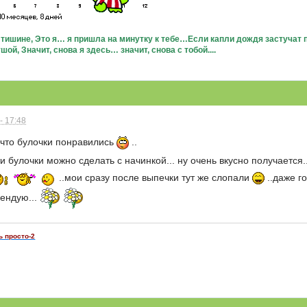
в тишине, Это я… я пришла на минутку к тебе…Если капли дождя застучат п
ой, Значит, снова я здесь… значит, снова с тобой....
- 17:48
что булочки понравились
..
ти булочки можно сделать с начинкой... ну очень вкусно получаетс
..мои сразу после выпечки тут же слопали
..даже г
мендую...
ь просто-2