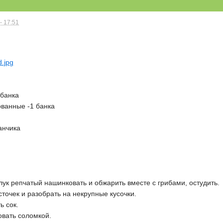
- 17:51
 банка
ванные -1 банка
анчика
ук репчатый нашинковать и обжарить вместе с грибами, остудить.
сточек и разобрать на некрупные кусочки.
ь сок.
овать соломкой.