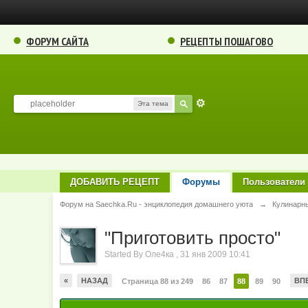
ФОРУМ САЙТА
РЕЦЕПТЫ ПОШАГОВО
Эта тема
ДОБАВИТЬ РЕЦЕПТ
Форумы
Пользователи
Форум на Saechka.Ru - энциклопедия домашнего уюта
→
Кулинарн
"Приготовить просто"
Started By
Оле4ка
,
31 янв 2009 10:41
«
НАЗАД
ВП
Страница 88 из 249
86
87
88
89
90