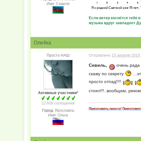
Имя: Севиля
Если ветер коснётся тебя 
музыка вдруг завладеет Душ
Оле4ка
Просто НАШ
Отправлено
15 апреля 2010 
Севиль,
очень рада 
скажу по секрету
...э
просто отпад!!!!
стоял!!!..вообщем, реко
Активные участники*
22 609 сообщений
Приготовить просто!
Приготовит
Город:
Ярославль
Имя: Ольга