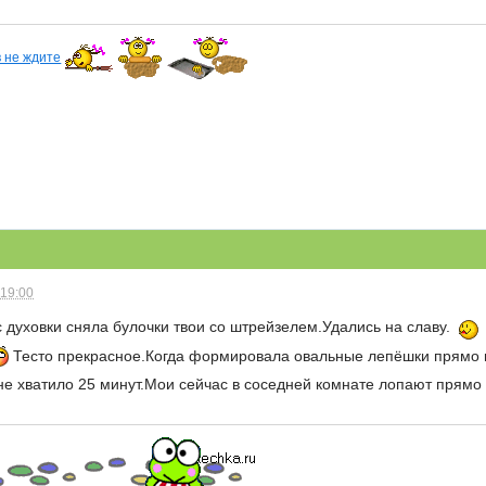
в не ждите
 19:00
с духовки сняла булочки твои со штрейзелем.Удались на славу.
Тесто прекрасное.Когда формировала овальные лепёшки прямо н
Мне хватило 25 минут.Мои сейчас в соседней комнате лопают прям