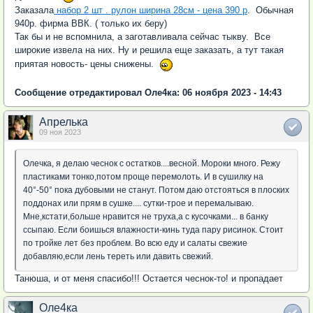
Заказала
набор 2 шт . рулон ширина 28см - цена 390 р
. Обычная
940р. фирма ВВК. ( только их беру)
Так бы и не вспомнила, а заготавливала сейчас тыкву. Все
широкие извела на них. Ну и решила еще заказать, а тут такая
приятая новость- цены снижены.
Сообщение отредактировал Оле4ка: 06 ноября 2023 - 14:43
Апрелька
09 ноя 2023
Олечка, я делаю чеснок с остатков....весной. Мороки много. Режу
пластиками тонко,потом проще перемолоть. И в сушилку на
40°-50° пока дубовыми не станут. Потом даю отстояться в плоских
поддонах или прям в сушке.... сутки-трое и перемалываю.
Мне,кстати,больше нравится не труха,а с кусочками... в банку
ссыпаю. Если боишься влажности-кинь туда пару рисинок. Стоит
по тройке лет без проблем. Во всю еду и салаты свежие
добавляю,если лень тереть или давить свежий.
Танюша, и от меня спасибо!!! Остается чеснок-то! и пропадает
Оле4ка