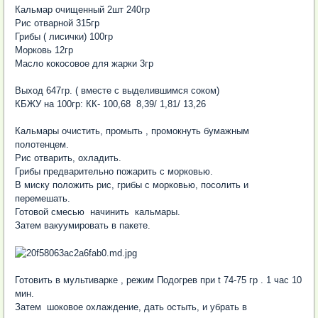
Кальмар очищенный 2шт 240гр
Рис отварной 315гр
Грибы ( лисички) 100гр
Морковь 12гр
Масло кокосовое для жарки 3гр
Выход 647гр. ( вместе с выделившимся соком)
КБЖУ на 100гр: КК- 100,68 8,39/ 1,81/ 13,26
Кальмары очистить, промыть , промокнуть бумажным
полотенцем.
Рис отварить, охладить.
Грибы предварительно пожарить с морковью.
В миску положить рис, грибы с морковью, посолить и
перемешать.
Готовой смесью начинить кальмары.
Затем вакуумировать в пакете.
Готовить в мультиварке , режим Подогрев при t 74-75 гр . 1 час 10
мин.
Затем шоковое охлаждение, дать остыть, и убрать в