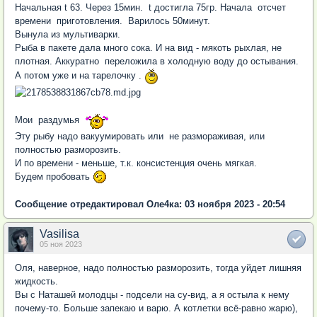
Начальная t 63. Через 15мин. t достигла 75гр. Начала отсчет
времени приготовления. Варилось 50минут.
Вынула из мультиварки.
Рыба в пакете дала много сока. И на вид - мякоть рыхлая, не
плотная. Аккуратно переложила в холодную воду до остывания.
А потом уже и на тарелочку .
Мои раздумья
Эту рыбу надо вакуумировать или не размораживая, или
полностью разморозить.
И по времени - меньше, т.к. консистенция очень мягкая.
Будем пробовать
Сообщение отредактировал Оле4ка: 03 ноября 2023 - 20:54
Vasilisa
05 ноя 2023
Оля, наверное, надо полностью разморозить, тогда уйдет лишняя
жидкость.
Вы с Наташей молодцы - подсели на су-вид, а я остыла к нему
почему-то. Больше запекаю и варю. А котлетки всё-равно жарю),