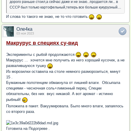
дорого раньше стоил,а сейчас даже и не знаю...продается ли... в
СССР был только картофельный,теперь все больше кукурузный....
И слова то такого не знаю, не то что готовить
Оле4ка
03 ноя 2023
Макрурус в специях су-вид
Эксперименты с рыбой продолжаются
Макрурус ... хочется мне получить из него хороший кусочек, а не
развалившуюся тушку
Из морозилки оставила на столе немного разморозиться, минут
15 .
Бумажным полотенцем обмакнула от лишней влаги. Обсыпала
специями - чесночная соль+лимонный перец. Специи
обязательны, без них вкус никакой. А вот аромат - истинно
рыбный!
Положила в пакет. Вакуумировала. Было много влаги, запаялось
со второго раза.
Готовила на Подогреве .