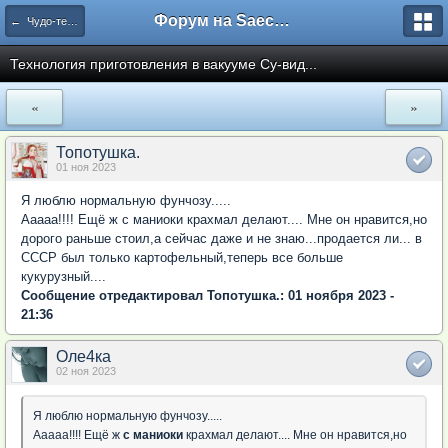
Форум на Saechka.Ru - энциклопедия домашнего уюта
← Чудо-техника на кухне (кухонная утварь)
Технология приготовления в вакууме Су-вид...
«
»
Топотушка.
01 ноя 2023
Я люблю нормальную фунчозу.....
Ааааа!!!! Ещё ж с маниоки крахмал делают.... Мне он нравится,но
дорого раньше стоил,а сейчас даже и не знаю...продается ли... в
СССР был только картофельный,теперь все больше
кукурузный....
Сообщение отредактировал Топотушка.: 01 ноября 2023 -
21:36
Оле4ка
02 ноя 2023
Я люблю нормальную фунчозу.....
Ааааа!!!! Ещё ж
с маниоки
крахмал делают.... Мне он нравится,но