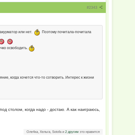
#2343
 вакууматор или нет.
Поэтому почитала-почитала
ечко освободить.
ние, когда хочется что-то сотворить. Интерес к жизни
 под столом, когда надо - достаю. А как наиграюсь,
Оле4ка, Хельга, Sotofa и
2 другим
это нравится