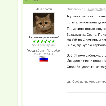
Мега профи
Отправлено
13 января 2023 
А у меня маринатора нет!
почитала-почитала девоч
Тормозило только отсутс
Заказала на Озоне. Прив
Активные участники*
На WB по Олечкиным ссы
Знаю, где куплю карбона
5 554 сообщений
Город:
г.Санкт-Петербург
Имя: Наталья
Всё! Я тоже заболела эт
Интерес к жизни появляе
Спасибо, девочки, за т
Сообщение отредактирова