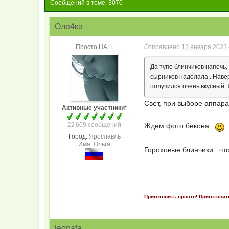
Сообщений в теме: 3070
Оле4ка
Просто НАШ
Отправлено
13 января 2023 
Да тупо блинчиков напечь,
сырников наделала.. Наве
получился очень вкусный. Я
Свет, при выборе аппара
Активные участники*
22 609 сообщений
Ждем фото бекона
Город:
Ярославль
Имя: Ольга
Гороховые блинчики.. что
Приготовить просто!
Приготовит
leonata