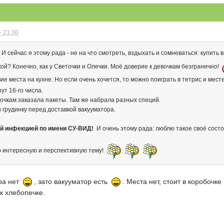
- 21:30
 И сейчас я этому рада - не на что смотреть, вздыхать и сомневаться: купить
акой? Конечно, как у Светочки и Олечки. Моё доверие к девочкам безгранично!
ие места на кухне. Но если очень хочется, то можно поиграть в тетрис и мест
зут 16-го числа.
чкам заказала пакеты. Там же набрала разных специй.
и грудинку перед доставкой вакууматора.
ой инфекцией по имени СУ-ВИД!
И очень этому рада: люблю такое своё состоя
ую интересную и перспективную тему!
ора нет
, зато вакууматор есть
. Места нет, стоит в коробочке
 к хлебопечке.