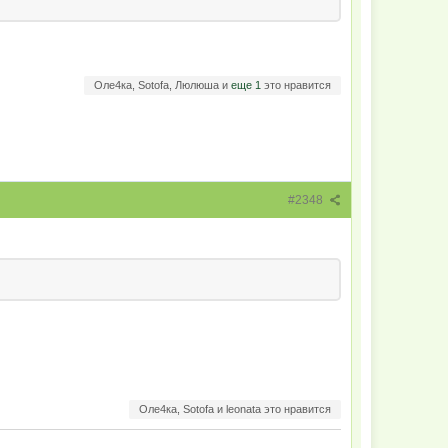
Оле4ка, Sotofa, Люлюша и
еще 1
это нравится
#2348
Оле4ка, Sotofa и leonata это нравится