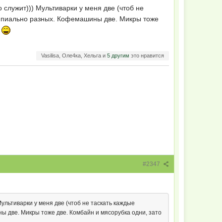
 служит))) Мультиварки у меня две (чтоб не
нципиально разных. Кофемашины две. Микры тоже
Vasilisa, Оле4ка, Хельга и
5 другим
это нравится
#2347
Мультиварки у меня две (чтоб не таскать каждые
ны две. Микры тоже две. Комбайн и мясорубка одни, зато