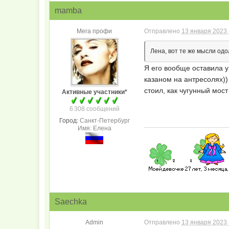
mamba
Мега профи
Отправлено
13 января 2023 
Лена, вот те же мысли одо
Я его вообще оставила у
казаном на антресолях))
стоил, как чугунный мост
Активные участники*
6 308 сообщений
Город:
Санкт-Петербург
Имя: Елена
Saechka
Admin
Отправлено
13 января 2023 