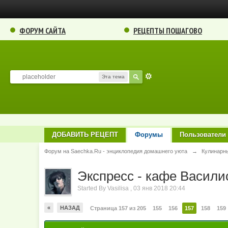
ФОРУМ САЙТА
РЕЦЕПТЫ ПОШАГОВО
Эта тема
ДОБАВИТЬ РЕЦЕПТ
Форумы
Пользователи
Форум на Saechka.Ru - энциклопедия домашнего уюта
→
Кулинарн
Экспресс - кафе Василис
Started By
Vasilisa
,
03 янв 2018 20:44
«
НАЗАД
Страница 157 из 205
155
156
157
158
159