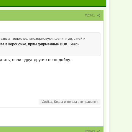
#2341
ё, взяла только цельнозерновую пшеничную, с ней и
два в коробочке, прям фирменные BBK
. Бекон
пить, если вдруг другие не подойдут.
Vasilisa, Sotofa и leonata это нравится
#2342