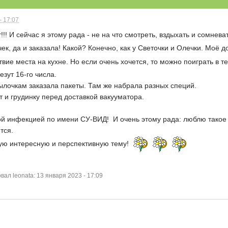
- 17:07
!! И сейчас я этому рада - не на что смотреть, вздыхать и сомнева
ек, да и заказала! Какой? Конечно, как у Светочки и Олечки. Моё 
твие места на кухне. Но если очень хочется, то можно поиграть в т
езут 16-го числа.
лочкам заказала пакеты. Там же набрала разных специй.
т и грудинку перед доставкой вакууматора.
ой инфекцией по имени СУ-ВИД! И очень этому рада: люблю такое св
тся.
акую интересную и перспективную тему!
л leonata: 13 января 2023 - 17:09