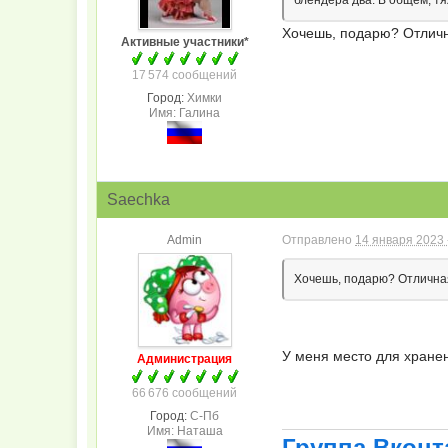
Хочешь, подарю? Отлич
Активные участники*
17 574 сообщений
Город:
Химки
Имя: Галина
Saechka
Admin
Отправлено
14 января 2023 
Хочешь, подарю? Отлична
У меня место для хране
Администрация
66 676 сообщений
Город:
С-Пб
Имя: Наташа
Группа Вконт