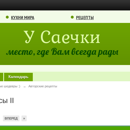
КУХНИ МИРА
РЕЦЕПТЫ
У Саечки
место, где Вам всегда рады
Календарь
ые шедевры :)
→
Авторские рецепты
ы II
ВПЕРЕД
»