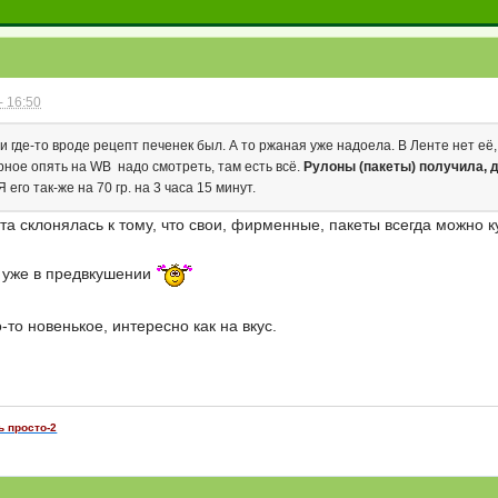
- 16:50
 и где-то вроде рецепт печенек был. А то ржаная уже надоела. В Ленте нет е
рное опять на WB надо смотреть, там есть всё.
Рулоны (пакеты) получила, 
 его так-же на 70 гр. на 3 часа 15 минут.
та склонялась к тому, что свои, фирменные, пакеты всегда можно ку
уже в предвкушении
-то новенькое, интересно как на вкус.
ь просто-2