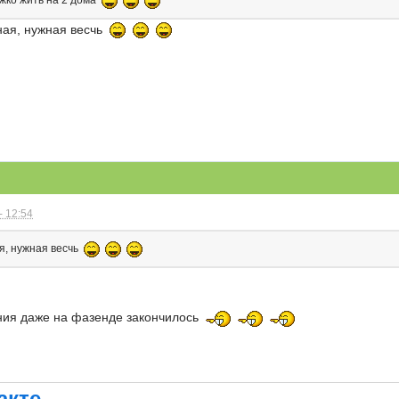
ная, нужная весчь
- 12:54
я, нужная весчь
ния даже на фазенде закончилось
акте