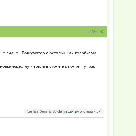
#2344
х не видно. Ваккуматор с остальными коробками
новка еще...ну и гриль в столе на полке тут же,
Vasilisa, Хельга, Sotofa и
2 другим
это нравится