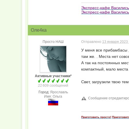
Экспресс-кафе Василис
Экспресс-кафе Василисы
Оле4ка
Просто НАШ
Отправлено
13 января 2023 
У меня все прибамбасы ,
там же. . Места нет сов
А так на постоянных мест
компактный, мало места
Активные участники*
Свет, загрузили твою те
22 609 сообщений
Город:
Ярославль
Имя: Ольга
Сообщение отредактиров
Приготовить просто!
Приготовит