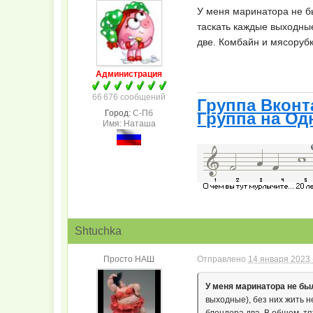
У меня маринатора не бы
таскать каждые выходные
две. Комбайн и мясорубк
Администрация
66 676 сообщений
Группа Вконт
Город:
С-Пб
Группа на Од
Имя: Наташа
Shtuchka
Просто НАШ
Отправлено
14 января 2023 
У меня маринатора не бы
выходные), без них жить н
блендера два. В общем, т