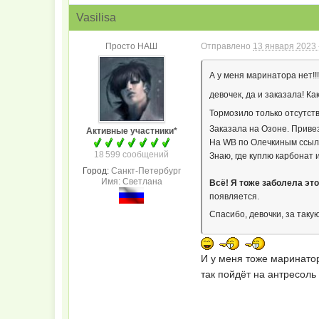
Vasilisa
Просто НАШ
Отправлено
13 января 2023 
А у меня маринатора нет!!!
девочек, да и заказала! К
Тормозило только отсутств
Заказала на Озоне. Приве
Активные участники*
На WB по Олечкиным ссыло
18 599 сообщений
Знаю, где куплю карбонат 
Город:
Санкт-Петербург
Имя: Светлана
Всё! Я тоже заболела эт
появляется.
Спасибо, девочки, за так
И у меня тоже маринат
так пойдёт на антресоль