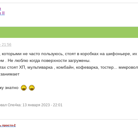
ы
 II
- 21:56
 которыми не часто пользуюсь, стоят в коробках на шифоньере, и
сем . Не люблю когда поверхности загружены.
ах стоят ХП, мультиварка , комбайн, кофеварка, тостер... микровол
 занимает
мку знатно
ал Оле4ка: 13 января 2023 - 22:01
ь просто-2