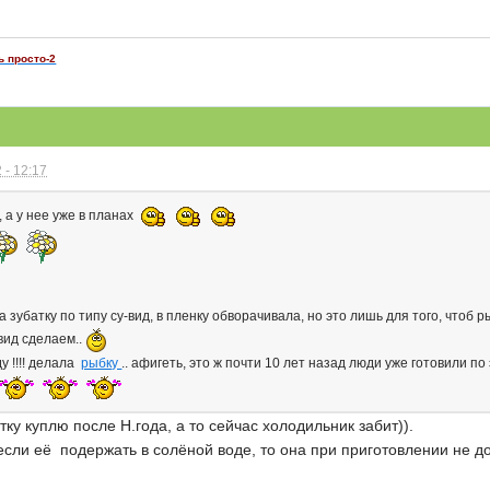
ь просто-2
 - 12:17
, а у нее уже в планах
зубатку по типу су-вид, в пленку обворачивала, но это лишь для того, чтоб 
вид сделаем..
ду !!!! делала
рыбку
.. афигеть, это ж почти 10 лет назад люди уже готовили по 
тку куплю после Н.года, а то сейчас холодильник забит)).
о если её подержать в солёной воде, то она при приготовлении не 