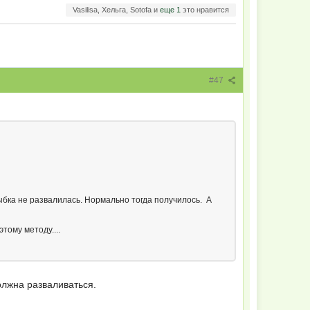
Vasilisa, Хельга, Sotofa и
еще 1
это нравится
#47
рыбка не развалилась. Нормально тогда получилось. А
этому методу....
должна разваливаться.