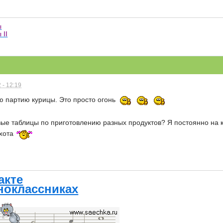
ы
 II
 - 12:19
ю партию курицы. Это просто огонь
вые таблицы по приготовлению разных продуктов? Я постоянно на к
охота
акте
ноклассниках