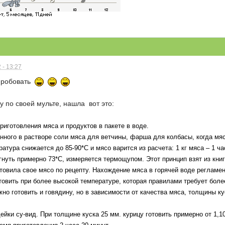
 - 13:27
опробовать
у по своей мульте, нашла вот это:
риготовления мяса и продуктов в пакете в воде.
нного в растворе соли мяса для ветчины, фарша для колбасы, когда мяс
ратура снижается до 85-90*С и мясо варится из расчета: 1 кг мяса – 1 ча
нуть примерно 73*С, измеряется термощупом. Этот принцип взят из книг
отовила свое мясо по рецепту. Нахождение мяса в горячей воде регламе
товить при более высокой температуре, которая правилами требует боле
но готовить и говядину, но в зависимости от качества мяса, толщины ку
ейки су-вид. При толщине куска 25 мм. курицу готовить примерно от 1,10