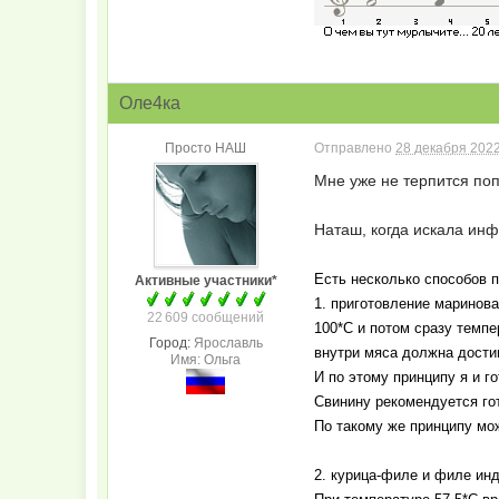
Оле4ка
Просто НАШ
Отправлено
28 декабря 2022
Мне уже не терпится п
Наташ, когда искала инф
Есть несколько способов п
Активные участники*
1. приготовление маринова
22 609 сообщений
100*С и потом сразу темпе
Город:
Ярославль
внутри мяса должна достиг
Имя: Ольга
И по этому принципу я и г
Свинину рекомендуется го
По такому же принципу мож
2. курица-филе и филе инд