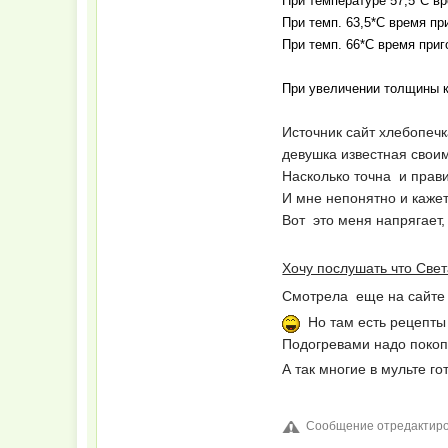
При температуре 57,5*С вр
При темп. 63,5*С время пр
При темп. 66*С время приг
При увеличении толщины к
Источник сайт хлебопечка
девушка известная свои
Насколько точна и прави
И мне непонятно и каж
Вот это меня напрягает,
Хочу послушать что Све
Смотрела еще на сайте с
Но там есть рецепты 
Подогревами надо поко
А так многие в мульте г
Сообщение отредактиров