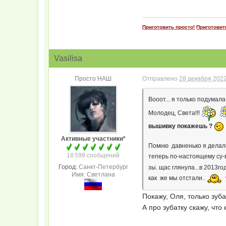
Приготовить просто!
Приготовит
Vasilisa
Просто НАШ
Отправлено
28 декабря 2022
Вооот... я только подумала
Молодец, Света!!!
вышивку покажешь ?
Активные участники*
Помню давненько я делала 
18 599 сообщений
теперь по-настоящему су-
Город:
Санкт-Петербург
зы. щас глянула...в 2013го
Имя: Светлана
как же мы отстали..
Покажу, Оля, только зуба
А про зубатку скажу, чт