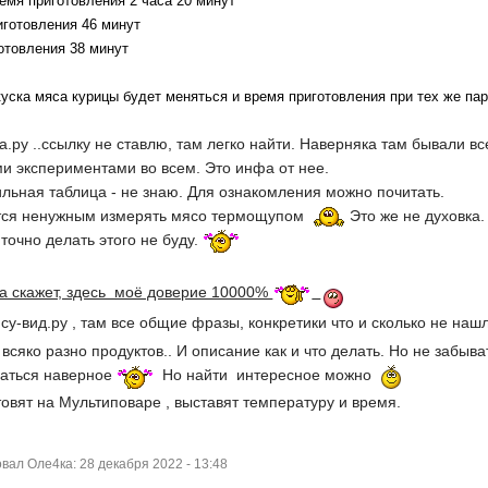
емя приготовления 2 часа 20 минут
иготовления 46 минут
отовления 38 минут
уска мяса курицы будет меняться и время приготовления при тех же па
.ру ..ссылку не ставлю, там легко найти. Наверняка там бывали все
ми экспериментами во всем. Это инфа от нее.
льная таблица - не знаю. Для ознакомления можно почитать.
ется ненужным измерять мясо термощупом
Это же не духовка
 точно делать этого не буду.
та скажет, здеcь моё доверие 10000%
у-вид.ру , там все общие фразы, конкретики что и сколько не наш
всяко разно продуктов.. И описание как и что делать. Но не забыв
паться наверное
Но найти интересное можно
отовят на Мультиповаре , выставят температуру и время.
ал Оле4ка: 28 декабря 2022 - 13:48