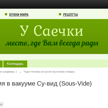
КУХНИ МИРА
РЕЦЕПТЫ
У Саечки
место, где Вам всегда рады
Календарь
ые шедевры :)
→
Чудо-техника на кухне (кухонная утварь)
я в вакууме Су-вид (Sous-Vide)
»