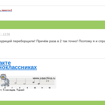
ь просто-2
 - 13:56
 курицей переборщили! Причём раза в 2 так точно! Поэтому я и с
акте
ноклассниках