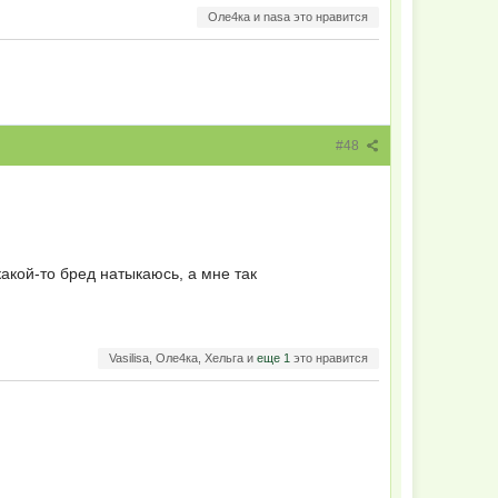
Оле4ка и nasa это нравится
#48
акой-то бред натыкаюсь, а мне так
Vasilisa, Оле4ка, Хельга и
еще 1
это нравится