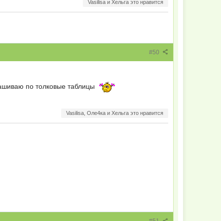
Vasilisa и Хельга это нравится
#50
прашиваю по толковые таблицы
Vasilisa, Оле4ка и Хельга это нравится
#51