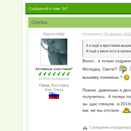
Сообщений в теме: 347
Оле4ка
Просто НАШ
Отправлено
28 декабря 2022
А я ещё и крестиком вышив
И ещё у меня есть в запас
Вооот... я только подума
Молодец, Света!!!
Активные участники*
вышивку покажешь ?
22 609 сообщений
Город:
Ярославль
Имя: Ольга
Помню давненько я делал
получилось. А теперь п
зы. щас глянула...в 2013
как же мы отстали..
Сообщение отредактиров