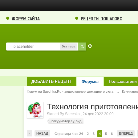
ФОРУМ САЙТА
РЕЦЕПТЫ ПОШАГОВО
Эта тема
ДОБАВИТЬ РЕЦЕПТ
Форумы
Пользователи
Форум на Saechka.Ru - энциклопедия домашнего уюта
→
Кулинарн
Технология приготовлени
Started By
Saechka
,
24 дек 2022 20:09
вакууматор су-вид
«
НАЗАД
ВПЕРЕД
Страница 4 из 24
2
3
4
5
6