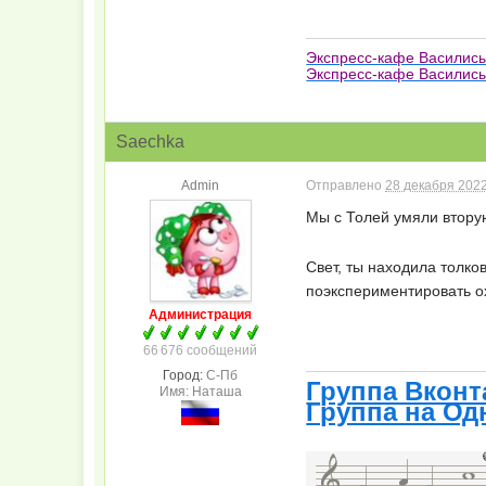
Экспресс-кафе Василис
Экспресс-кафе Василисы
Saechka
Admin
Отправлено
28 декабря 2022
Мы с Толей умяли втору
Свет, ты находила толко
поэкспериментировать 
Администрация
66 676 сообщений
Город:
С-Пб
Группа Вконт
Имя: Наташа
Группа на Од