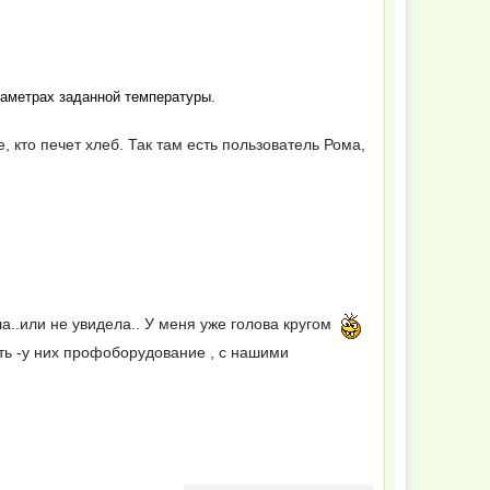
раметрах заданной температуры.
, кто печет хлеб. Так там есть пользователь Рома,
.
ла..или не увидела.. У меня уже голова кругом
ать -у них профоборудование , с нашими