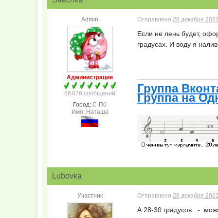
Admin
Отправлено
28 декабря 2022
Если не лень будет, офо
градусах. И воду я нали
Администрация
Группа Вконт
66 676 сообщений
Группа на Од
Город:
С-Пб
Имя: Наташа
Lubovka
Участник
Отправлено
28 декабря 2022
А 28-30 градусов - мож